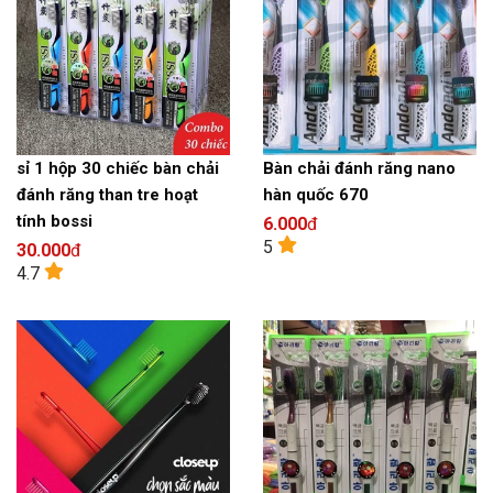
sỉ 1 hộp 30 chiếc bàn chải
Bàn chải đánh răng nano
đánh răng than tre hoạt
hàn quốc 670
tính bossi
6.000
đ
5
30.000
đ
4.7