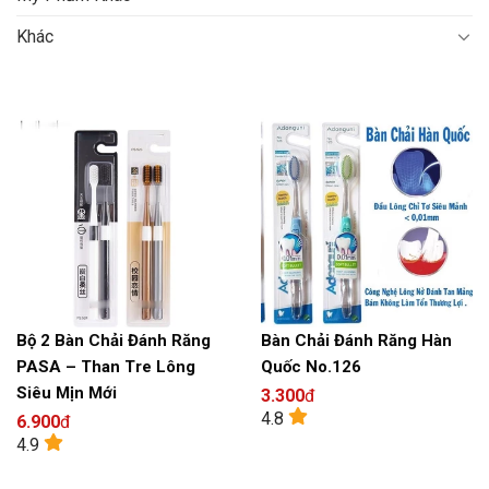
Khác
Bộ 2 Bàn Chải Đánh Răng
Bàn Chải Đánh Răng Hàn
PASA – Than Tre Lông
Quốc No.126
Siêu Mịn Mới
3.300
đ
4.8
6.900
đ
4.9