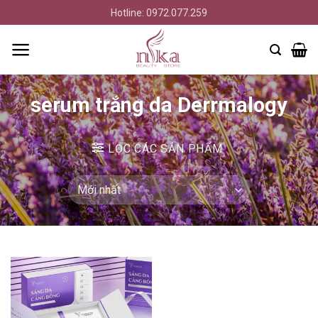
Bỏ
Hotline: 0972.077.259
qua
nội
dung
serum trắng da Derrmalogy
LỌC CÁC SẢN PHẨM