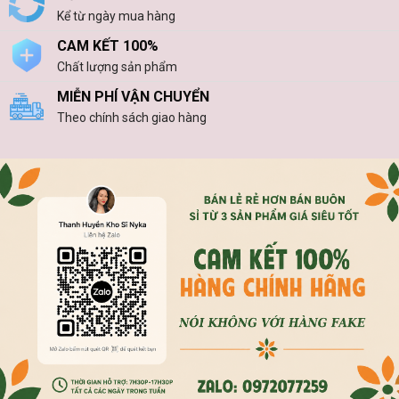
Kể từ ngày mua hàng
chọn
có
CAM KẾT 100%
thể
Chất lượng sản phẩm
được
chọn
MIỄN PHÍ VẬN CHUYỂN
trên
Theo chính sách giao hàng
trang
sản
phẩm