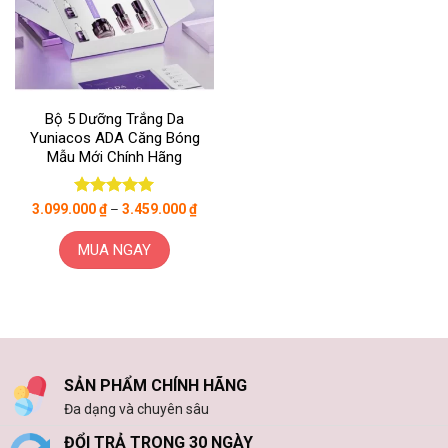
Bộ 5 Dưỡng Trắng Da
Yuniacos ADA Căng Bóng
Mẫu Mới Chính Hãng
Được xếp
3.099.000
₫
–
3.459.000
₫
hạng
5
5
sao
MUA NGAY
Sản
phẩm
này
có
nhiều
biến
SẢN PHẨM CHÍNH HÃNG
thể.
Đa dạng và chuyên sâu
Các
ĐỔI TRẢ TRONG 30 NGÀY
tùy