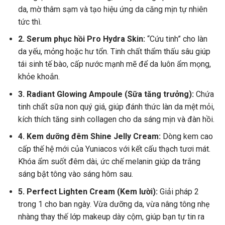
da, mờ thâm sạm và tạo hiệu ứng da căng mịn tự nhiên
tức thì.
2. Serum phục hồi Pro Hydra Skin:
“Cứu tinh” cho làn
da yếu, mỏng hoặc hư tổn. Tinh chất thẩm thấu sâu giúp
tái sinh tế bào, cấp nước mạnh mẽ để da luôn ẩm mọng,
khỏe khoắn.
3. Radiant Glowing Ampoule (Sữa tăng trưởng):
Chứa
tinh chất sữa non quý giá, giúp đánh thức làn da mệt mỏi,
kích thích tăng sinh collagen cho da sáng mịn và đàn hồi.
4. Kem dưỡng đêm Shine Jelly Cream:
Dòng kem cao
cấp thế hệ mới của Yuniacos với kết cấu thạch tươi mát.
Khóa ẩm suốt đêm dài, ức chế melanin giúp da trắng
sáng bật tông vào sáng hôm sau.
5. Perfect Lighten Cream (Kem lười):
Giải pháp 2
trong 1 cho ban ngày. Vừa dưỡng da, vừa nâng tông nhẹ
nhàng thay thế lớp makeup dày cộm, giúp bạn tự tin ra