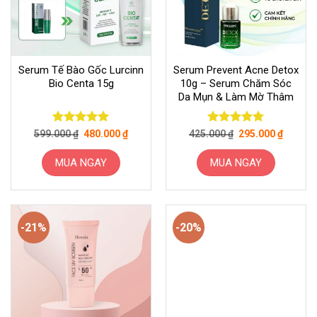
Serum Tế Bào Gốc Lurcinn
Serum Prevent Acne Detox
Bio Centa 15g
10g – Serum Chăm Sóc
Da Mụn & Làm Mờ Thâm
Giá
Giá
Giá
Giá
Được xếp
Được xếp
599.000
₫
480.000
₫
425.000
₫
295.000
₫
gốc
hiện
gốc
hiện
hạng
5
5
hạng
5
5
là:
tại
là:
tại
sao
sao
599.000 ₫.
là:
425.000 ₫.
là:
MUA NGAY
MUA NGAY
480.000 ₫.
295.000
-21%
-20%