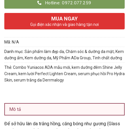
Hotline: 0972.077.259
MUA NGAY
Gọi điện xác nhận và giao hàng tận nơi
Mã:
N/A
Danh mục:
Sản phẩm làm đẹp da
,
Chăm sóc & dưỡng da mặt
,
Kem
dưỡng ẩm
,
Kem dưỡng da
,
Mỹ Phẩm ADa Group
,
Tinh chất dưỡng
Thẻ:
Combo Yuniacos ADA mẫu mới
,
kem dưỡng đêm Shine Jelly
Cream
,
kem lười Perfect Lighten Cream
,
serum phục hồi Pro Hydra
Skin
,
serum trắng da Derrmalogy
Mô tả
Để sở hữu làn da trắng hồng, căng bóng như gương (Glass