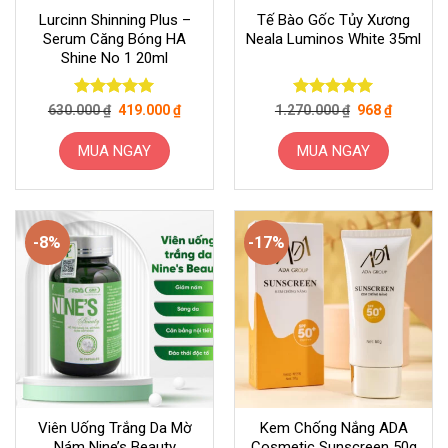
thể
Lurcinn Shinning Plus –
Tế Bào Gốc Tủy Xương
được
Serum Căng Bóng HA
Neala Luminos White 35ml
chọn
Shine No 1 20ml
trên
trang
sản
Giá
Giá
Giá
Giá
Được xếp
Được xếp
630.000
₫
419.000
₫
1.270.000
₫
968
₫
gốc
hiện
gốc
hiện
hạng
5
5
hạng
5
5
phẩm
là:
tại
là:
tại
sao
sao
630.000 ₫.
là:
1.270.000 ₫.
là:
MUA NGAY
MUA NGAY
419.000 ₫.
968 ₫.
-8%
-17%
Viên Uống Trắng Da Mờ
Kem Chống Nắng ADA
Nám Nine’s Beauty
Cosmetic Sunscreen 50g