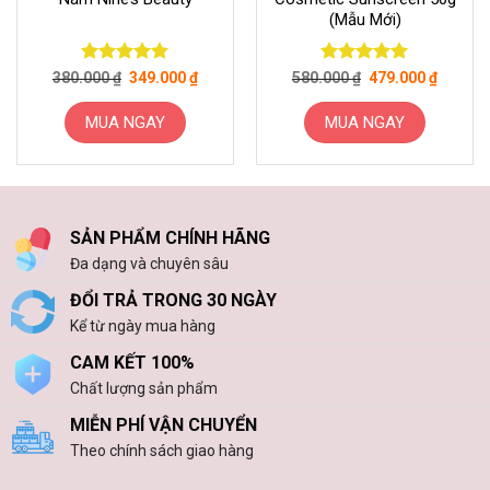
(mẫu Mới)
Giá
Giá
Giá
Giá
Được xếp
Được xếp
380.000
₫
349.000
₫
580.000
₫
479.000
₫
gốc
hiện
gốc
hiện
hạng
5
5
hạng
5
5
là:
tại
là:
tại
sao
sao
380.000 ₫.
là:
580.000 ₫.
là:
MUA NGAY
MUA NGAY
349.000 ₫.
479.000
Sản
phẩm
này
có
SẢN PHẨM CHÍNH HÃNG
nhiều
Đa dạng và chuyên sâu
biến
thể.
ĐỔI TRẢ TRONG 30 NGÀY
Các
Kể từ ngày mua hàng
tùy
chọn
CAM KẾT 100%
có
Chất lượng sản phẩm
thể
MIỄN PHÍ VẬN CHUYỂN
được
Theo chính sách giao hàng
chọn
trên