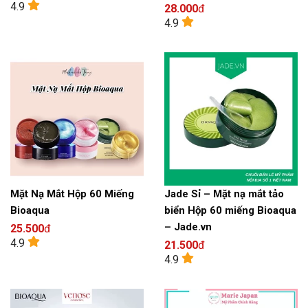
4.9
28.000
đ
4.9
Mặt Nạ Mắt Hộp 60 Miếng
Jade Sỉ – Mặt nạ mắt tảo
Bioaqua
biển Hộp 60 miếng Bioaqua
– Jade.vn
25.500
đ
4.9
21.500
đ
4.9