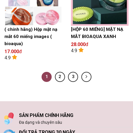
( chính hãng) Hộp mặt nạ
[HỘP 60 MIẾNG] MẶT NẠ
mắt 60 miếng images (
MẮT BIOAQUA XANH
bioaqua)
28.000
đ
4.9
17.000
đ
4.9
1
2
3
SẢN PHẨM CHÍNH HÃNG
Đa dạng và chuyên sâu
ĐỔI TRẢ TRONG 30 NGÀY