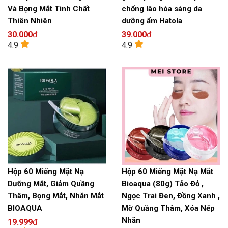
Và Bọng Mắt Tinh Chất
chống lão hóa sáng da
Thiên Nhiên
dưỡng ẩm Hatola
30.000
đ
39.000
đ
4.9
4.9
Hộp 60 Miếng Mặt Nạ
Hộp 60 Miếng Mặt Nạ Mắt
Dưỡng Mắt, Giảm Quầng
Bioaqua (80g) Tảo Đỏ ,
Thâm, Bọng Mắt, Nhăn Mắt
Ngọc Trai Đen, Đồng Xanh ,
BIOAQUA
Mờ Quầng Thâm, Xóa Nếp
Nhăn
19.999
đ