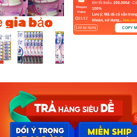
ĐH tối thiểu:
200.000đ
- Cò
Shopee
100%
Video
Lưu ý: Mã đã có sẵn trong
31/12
khoản, sử dụng...
Xem chi t
List áp dụng
COPY 