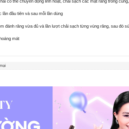
hải có thể chuyển động linh hoạt, chải sạch các mặt răng trong cùng
lần đầu tiên và sau mỗi lần dùng
em đánh răng vừa đủ và lần lượt chải sạch từng vùng răng, sau đó s
thoáng mát
mại