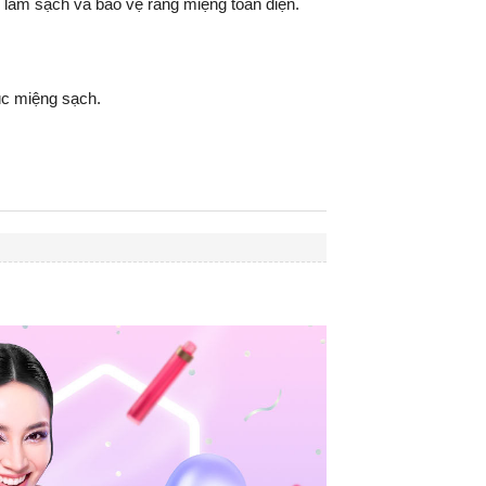
, làm sạch và bảo vệ răng miệng toàn diện.
úc miệng sạch.