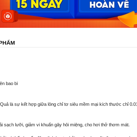
 PHẨM
ên bao bì
ả là sự kết hợp giữa lông chỉ tơ siêu mềm mại kích thước chỉ 0.0
ải sạch lưỡi, giảm vi khuẩn gây hôi miệng, cho hơi thở thơm mát.