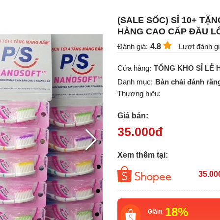
(SALE SỐC) SỈ 10+ TẶ
HÀNG CAO CẤP ĐẦU L
Đánh giá:
4.8
Lượt đánh gi
Cửa hàng:
TỔNG KHO SỈ LẺ
Danh mục:
Bàn chải đánh răn
Thương hiệu:
Giá bán:
35.000
đ
Xem thêm tại:
35.00
18%
Giảm