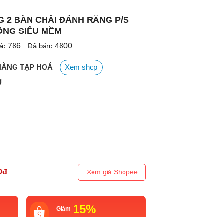
NG 2 BÀN CHẢI ĐÁNH RĂNG P/S
ÔNG SIÊU MỀM
á:
786
Đã bán:
4800
 HÀNG TẠP HOÁ
Xem shop
g
0
đ
Xem giá Shopee
15%
Giảm