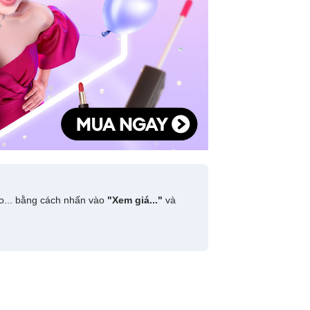
do... bằng cách nhấn vào
"Xem giá..."
và