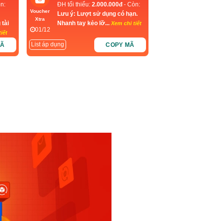
n:
ĐH tối thiểu:
2.000.000đ
- Còn:
Voucher
Lưu ý: Lượt sử dụng có hạn.
Xtra
 tài
Nhanh tay kẻo lỡ...
Xem chi tiết
01/12
iết
List áp dụng
MÃ
COPY MÃ