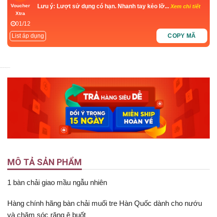
Lưu ý: Lượt sử dụng có hạn. Nhanh tay kẻo lỡ...
Voucher
Xem chi tiết
Xtra
01/12
List áp dụng
COPY MÃ
4.9
5
Nyka Beauty
Nyka Beauty
MÔ TẢ SẢN PHẨM
1 bàn chải giao mầu ngẫu nhiên
Hàng chính hãng bàn chải muối tre Hàn Quốc dành cho nướu
và chăm sóc răng ê buốt