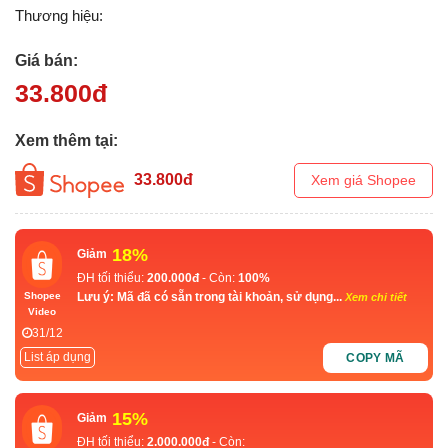
Thương hiệu:
Giá bán:
33.800
đ
Xem thêm tại:
33.800
đ
Xem giá Shopee
18%
Giảm
ĐH tối thiểu:
200.000đ
- Còn:
100%
Lưu ý: Mã đã có sẵn trong tài khoản, sử dụng...
Shopee
Xem chi tiết
Video
31/12
List áp dụng
COPY MÃ
15%
Giảm
ĐH tối thiểu:
2.000.000đ
- Còn: