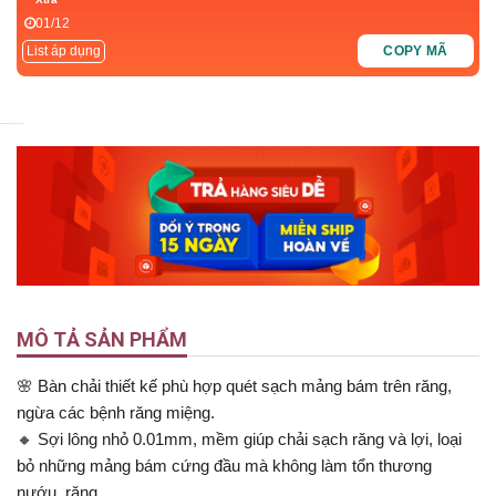
01/12
List áp dụng
COPY MÃ
4.8
5
Nyka Beauty
Nyka Beauty
MÔ TẢ SẢN PHẨM
🌸 Bàn chải thiết kế phù hợp quét sạch mảng bám trên răng,
ngừa các bệnh răng miệng.
🔸 Sợi lông nhỏ 0.01mm, mềm giúp chải sạch răng và lợi, loại
bỏ những mảng bám cứng đầu mà không làm tổn thương
nướu, răng.