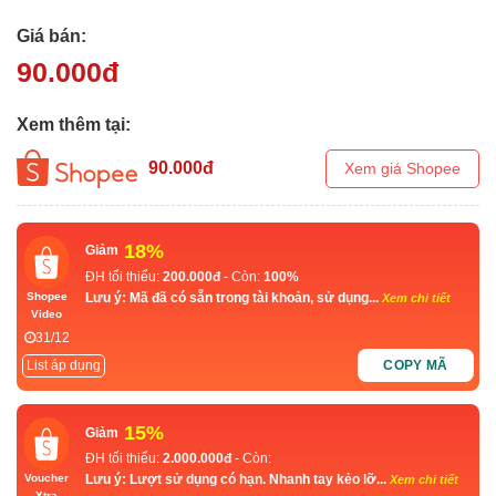
Giá bán:
90.000
đ
Xem thêm tại:
90.000
đ
Xem giá Shopee
18%
Giảm
ĐH tối thiểu:
200.000đ
- Còn:
100%
Lưu ý: Mã đã có sẵn trong tài khoản, sử dụng...
Shopee
Xem chi tiết
Video
31/12
List áp dụng
COPY MÃ
15%
Giảm
ĐH tối thiểu:
2.000.000đ
- Còn:
Lưu ý: Lượt sử dụng có hạn. Nhanh tay kẻo lỡ...
Voucher
Xem chi tiết
Xtra