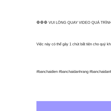
🛑🛑🛑 VUI LÒNG QUAY VIDEO QUÁ TRÌ
Việc này có thể gây 1 chút bất tiện cho quý khá
#banchaidien #banchaidanhrang #banchaidanh