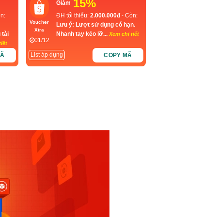
15%
Giảm
n:
ĐH tối thiểu:
2.000.000đ
- Còn:
Voucher
Lưu ý: Lượt sử dụng có hạn.
Xtra
 tài
Nhanh tay kẻo lỡ...
Xem chi tiết
01/12
iết
List áp dụng
MÃ
COPY MÃ