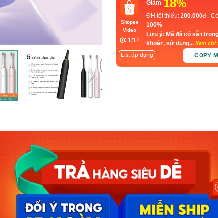
18%
Giảm
ĐH tối thiểu:
200.000đ
- Cò
Shopee
100%
Video
Lưu ý: Mã đã có sẵn trong
31/12
khoản, sử dụng...
Xem chi t
List áp dụng
COPY 