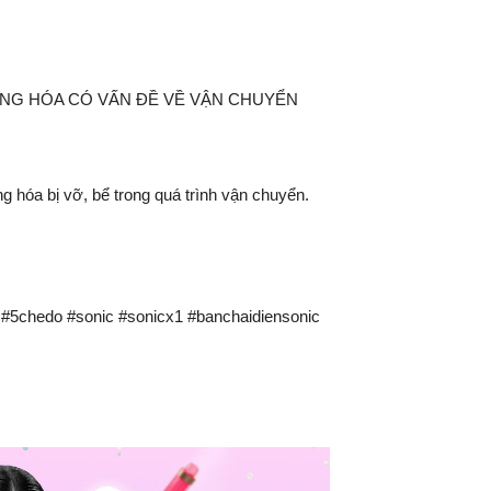
ÀNG HÓA CÓ VẤN ĐỀ VỀ VẬN CHUYỂN
àng hóa bị vỡ, bể trong quá trình vận chuyển.
 #5chedo #sonic #sonicx1 #banchaidiensonic