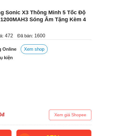
g Sonic X3 Thông Minh 5 Tốc Độ
c 1200MAH3 Sóng Âm Tặng Kèm 4
á:
472
Đã bán:
1600
 Online
Xem shop
ụ kiện
0
đ
Xem giá Shopee