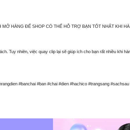
NH MỞ HÀNG ĐỂ SHOP CÓ THỂ HỖ TRỢ BẠN TỐT NHẤT KHI H
ch. Tuy nhiên, việc quay clip lại sẽ giúp ích cho bạn rất nhiều khi h
rangdien #banchai #ban #chai #dien #hachico #trangsang #sachsau