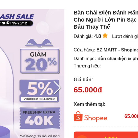
Bàn Chải Điện Đánh Răn
Cho Người Lớn Pin Sạ
Đầu Thay Thế
Đánh giá:
4.8
Lượt đánh gi
Cửa hàng:
EZ.MART - Shoping
Danh mục:
Bàn chải điện & ph
Thương hiệu:
Giá bán:
65.000
đ
Xem thêm tại:
65.00