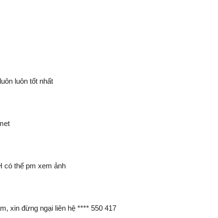
ôn luôn tốt nhất
met
KH có thể pm xem ảnh
, xin đừng ngại liên hệ **** 550 417