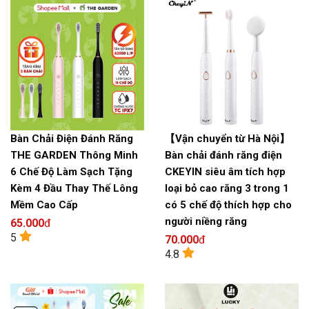
Bàn Chải Điện Đánh Răng
【Vận chuyển từ Hà Nội】
THE GARDEN Thông Minh
Bàn chải đánh răng điện
6 Chế Độ Làm Sạch Tặng
CKEYIN siêu âm tích hợp
Kèm 4 Đầu Thay Thế Lông
loại bỏ cao răng 3 trong 1
Mềm Cao Cấp
có 5 chế độ thích hợp cho
người niềng răng
65.000
đ
5
70.000
đ
4.8