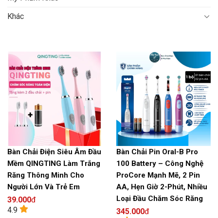
Khác
Bàn Chải Điện Siêu Âm Đầu
Bàn Chải Pin Oral-B Pro
Mềm QINGTING Làm Trắng
100 Battery – Công Nghệ
Răng Thông Minh Cho
ProCore Mạnh Mẽ, 2 Pin
Người Lớn Và Trẻ Em
AA, Hẹn Giờ 2-Phút, Nhiều
Loại Đầu Chăm Sóc Răng
39.000
đ
4.9
345.000
đ