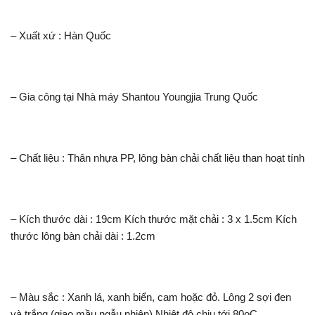
– Xuất xứ : Hàn Quốc
– Gia công tại Nhà máy Shantou Youngjia Trung Quốc
– Chất liệu : Thân nhựa PP, lông bàn chải chất liệu than hoạt tính
– Kích thước dài : 19cm Kích thước mặt chải : 3 x 1.5cm Kích
thước lông bàn chải dài : 1.2cm
– Màu sắc : Xanh lá, xanh biển, cam hoặc đỏ. Lông 2 sợi đen
và trắng (giao mầu ngẫu nhiên) Nhiệt độ chịu tới 80oC