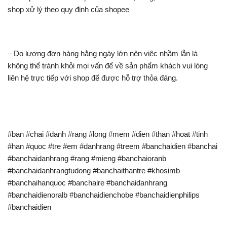
shop xử lý theo quy định của shopee
– Do lượng đơn hàng hằng ngày lớn nên việc nhầm lẫn là
không thể tránh khỏi mọi vấn để về sản phẩm khách vui lòng
liên hệ trực tiếp với shop để được hỗ trợ thỏa đáng.
#ban #chai #danh #rang #long #mem #dien #than #hoat #tinh
#han #quoc #tre #em #danhrang #treem #banchaidien #banchai
#banchaidanhrang #rang #mieng #banchaioranb
#banchaidanhrangtudong #banchaithantre #khosimb
#banchaihanquoc #banchaire #banchaidanhrang
#banchaidienoralb #banchaidienchobe #banchaidienphilips
#banchaidien