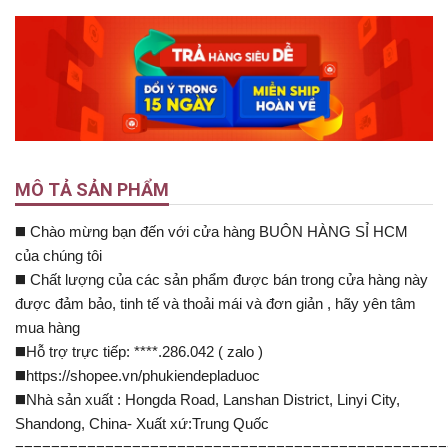
MÔ TẢ SẢN PHẨM
◼️ Chào mừng bạn đến với cửa hàng BUÔN HÀNG SỈ HCM
của chúng tôi
◼️ Chất lượng của các sản phẩm được bán trong cửa hàng này
được đảm bảo, tinh tế và thoải mái và đơn giản , hãy yên tâm
mua hàng
◼️Hỗ trợ trực tiếp: ****.286.042 ( zalo )
◼️https://shopee.vn/phukiendepladuoc
◼️Nhà sản xuất : Hongda Road, Lanshan District, Linyi City,
Shandong, China- Xuất xứ:Trung Quốc
================================================