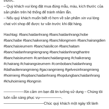
thước.
– Quý khách vui lòng đặt mua đúng mẫu, màu, kích thước của
sản phẩm trên hệ thống để tránh nhầm lẫn.
– Nếu quý khách muốn biết rõ hơn về sản phẩm xin vui lòng
chat với shop để được tư vấn trước khi đặt hàng.
Hashtag: #banchaidanhrang #banchaidanhrangchobe
#banchaibe #banchaikerang #banchilongmem #banchairangdien
#banchaisieumem #banchaisilicon #banchaitam
#banchaidanhrangniengrang #banchaidanhrangthantre
#banchaisieumem #cambanchaidangrang #chaikerang
#chairang #chairangsieumem #combobanchaidanhrang
#dathaolienrangmieng #gacrangmieng #gelvesinhrangmieng
#hoimieng #hopbanchaidanhrang #hopdungbanchaidanhrang
#khuhoimieng #longmin
—————–Xin cảm ơn bạn đã tin tưởng sử dụng – Chúng tôi
luôn sẵn sàng phục vụ——————.
———————————Chúc quý khách một ngày tốt lành