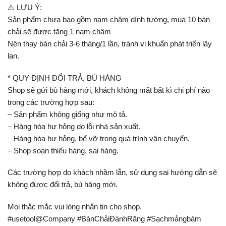
⚠️ LƯU Ý:
Sản phẩm chưa bao gồm nam châm dính tường, mua 10 bàn
chải sẽ được tặng 1 nam châm
Nên thay bàn chải 3-6 tháng/1 lần, tránh vi khuẩn phát triển lây
lan.
* QUY ĐỊNH ĐỔI TRẢ, BÙ HÀNG
Shop sẽ gửi bù hàng mới, khách không mất bất kì chi phí nào
trong các trường hợp sau:
– Sản phẩm không giống như mô tả.
– Hàng hóa hư hỏng do lỗi nhà sản xuất.
– Hàng hóa hư hỏng, bể vỡ trong quá trình vận chuyển.
– Shop soạn thiếu hàng, sai hàng.
Các trường hợp do khách nhầm lẫn, sử dụng sai hướng dẫn sẽ
không được đổi trả, bù hàng mới.
Mọi thắc mắc vui lòng nhắn tin cho shop.
#usetool@Company #BànChảiĐánhRăng #Sạchmảngbám