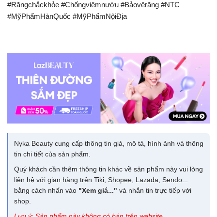
#Răngchắckhỏe #Chốngviêmnướu #Bảovệrăng #NTC
#MỹPhẩmHànQuốc #MỹPhẩmNộiĐịa
Nyka Beauty cung cấp thông tin giá, mô tả, hình ảnh và thông
tin chi tiết của sản phẩm.
Quý khách cần thêm thông tin khác về sản phẩm này vui lòng
liên hệ với gian hàng trên Tiki, Shopee, Lazada, Sendo...
bằng cách nhấn vào
"Xem giá..."
và nhắn tin trực tiếp với
shop.
Lưu ý: Sản phẩm này không có bán trên website.