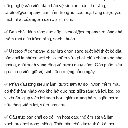
công nghệ vào việc đảm bảo vệ sinh an toàn cho răng,
Usetool@company luôn nằm trong list các mặt hàng được yêu
thích nhất của người dân xứ kim chi.
✅ Bàn chải đánh răng cao cấp Usetool@company với lông chải
mềm mại giúp trắng răng, sạch khuẩn.
✅ Usetool@company là sự lựa chọn sáng suốt bởi thiết kế đầu
bàn chải là những sợi chỉ tơ mềm vừa phải, giúp chăm sóc nhẹ
nhàng, chải sạch vùng răng và nướu nhạy cảm. Góp phần hiệu
quả trong việc giữ vệ sinh răng miệng hằng ngày.
✅ Phần đầu lông siêu mảnh, được làm từ sợi nylon mềm mại,
có thể thâm nhập vào khe hở cực hẹp giữa răng và lợi, loại bỏ
vi khuẩn, giúp viền lợi sạch hơn, giảm mảng bám, ngăn ngừa
sâu răng, viêm lợi, viêm nha chu.
✅ Cấu trúc bản chải có độ linh hoạt cao, thể ôm sát và làm
sạch mọi nơi trong miệng. Thân bàn chải được thiết kế thon