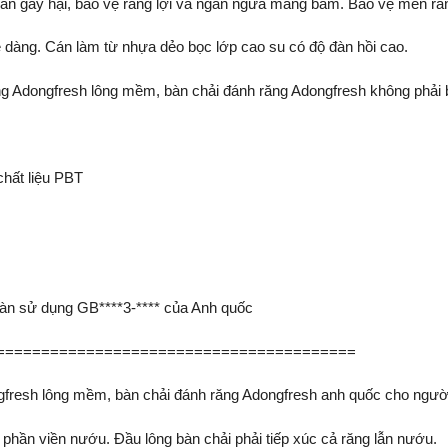
huẩn gây hại, bảo vệ răng lợi và ngăn ngừa mảng bám. Bảo vệ men răn
ễ dàng. Cán làm từ nhựa dẻo bọc lớp cao su có độ đàn hồi cao.
ng Adongfresh lông mềm, bàn chải đánh răng Adongfresh không phải b
chất liệu PBT
oàn sử dụng GB****3-**** của Anh quốc
========================================
fresh lông mềm, bàn chải đánh răng Adongfresh anh quốc cho người
phần viền nướu. Đầu lông bàn chải phải tiếp xúc cả răng lẫn nướu.