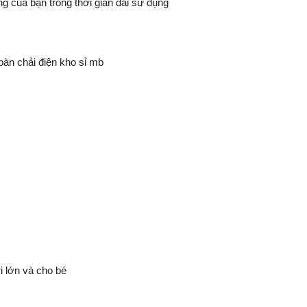
g của bạn trong thời gian dài sử dụng
àn chải điện kho sỉ mb
 lớn và cho bé