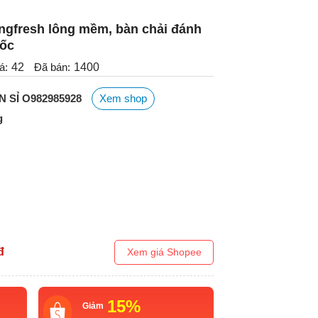
ngfresh lông mềm, bàn chải đánh
uốc
á:
42
Đã bán:
1400
 SỈ O982985928
Xem shop
g
đ
Xem giá Shopee
15%
Giảm