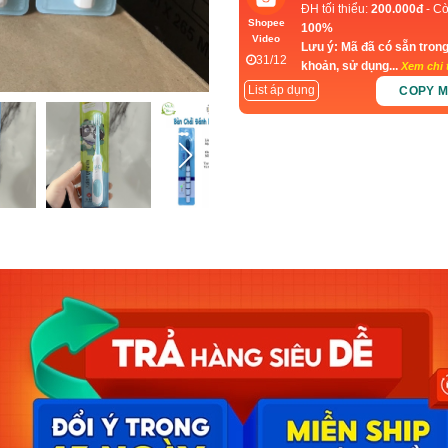
ĐH tối thiểu:
200.000đ
- Cò
Shopee
100%
Video
Lưu ý: Mã đã có sẵn trong
31/12
khoản, sử dụng...
Xem chi t
List áp dụng
COPY 