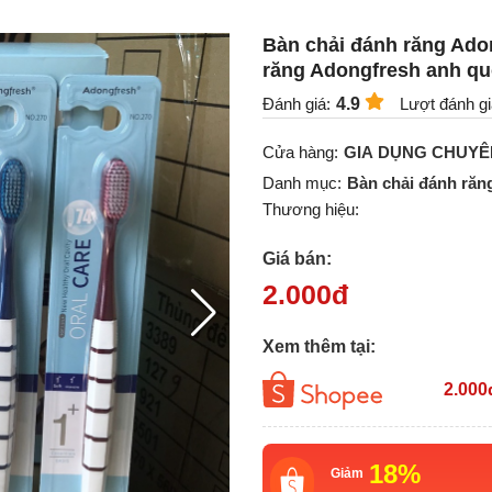
Bàn chải đánh răng Ado
răng Adongfresh anh q
Đánh giá:
4.9
Lượt đánh gi
Cửa hàng:
GIA DỤNG CHUYÊN
Danh mục:
Bàn chải đánh răn
Thương hiệu:
Giá bán:
2.000
đ
Xem thêm tại:
2.000
18%
Giảm