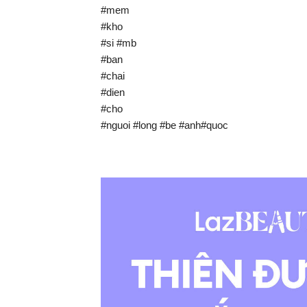
#mem
#kho
#si #mb
#ban
#chai
#dien
#cho
#nguoi #long #be #anh#quoc