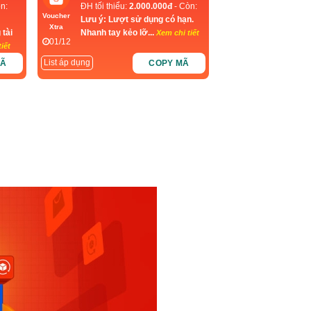
n:
ĐH tối thiểu:
2.000.000đ
- Còn:
Voucher
Lưu ý: Lượt sử dụng có hạn.
Xtra
 tài
Nhanh tay kẻo lỡ...
Xem chi tiết
01/12
iết
List áp dụng
MÃ
COPY MÃ