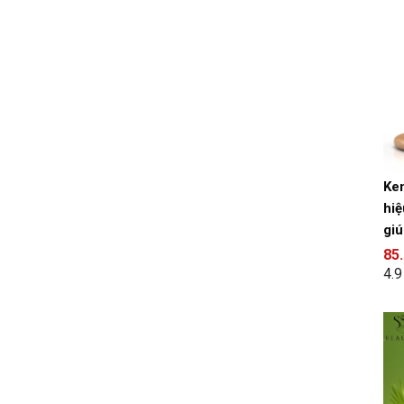
Kem
hiệ
giú
85
4.