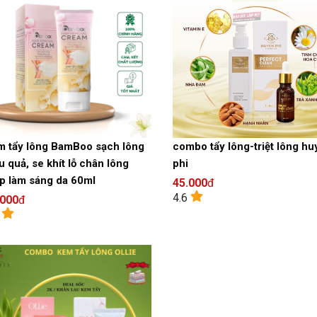
 tẩy lông BamBoo sạch lông
combo tẩy lông-triệt lông hu
u quả, se khít lỗ chân lông
phi
p làm sáng da 60ml
45.000
đ
4.6
.000
đ
9