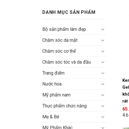
Bỏ
qua
DANH MỤC SẢN PHẨM
nội
dung
Bộ sản phẩm làm đẹp
Chăm sóc da mặt
Chăm sóc cơ thể
Chăm sóc tóc và da đầu
Trang điểm
Ke
Nước hoa
Gel
khô
Mỹ phẩm nam
rát
Thực phẩm chức năng
65
4.
Mẹ & Bé
Mỹ Phẩm Khác