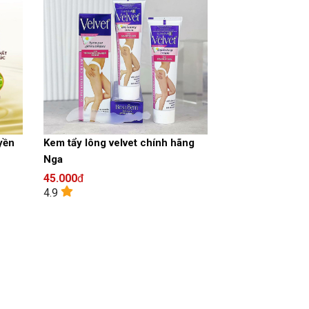
yền
Kem tẩy lông velvet chính hãng
Nga
45.000
đ
4.9