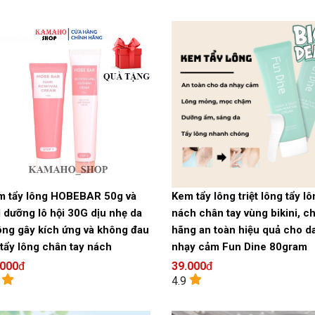
m tẩy lông HOBEBAR 50g và
Kem tẩy lông triệt lông tẩy l
 dưỡng lô hội 30G dịu nhẹ da
nách chân tay vùng bikini, c
ng gây kích ứng và không đau
hãng an toàn hiệu quả cho d
 tẩy lông chân tay nách
nhạy cảm Fun Dine 80gram
.000
đ
39.000
đ
6
4.9