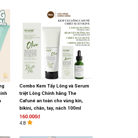
ông
Combo Kem Tẩy Lông và Serum
hính
triệt Lông Chính hãng The
a
Cafuné an toàn cho vùng kín,
bikini, chân, tay, nách 100ml
160.000
đ
4.8