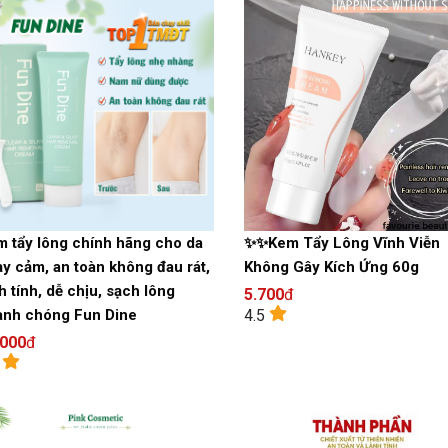
 tẩy lông chính hãng cho da
✨✨Kem Tẩy Lông Vĩnh Viễn
y cảm, an toàn không đau rát,
Không Gây Kích Ứng 60g
h tính, dễ chịu, sạch lông
5.700
đ
4.5
anh chóng Fun Dine
.000
đ
8