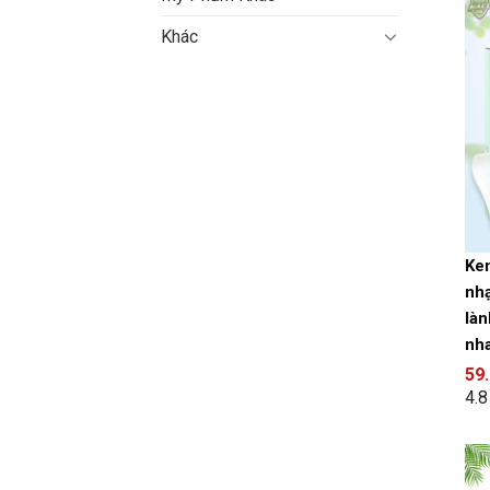
Khác
Kem
nhạ
làn
nh
59
4.