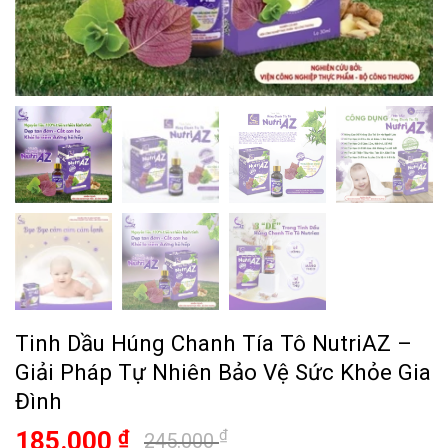
Tinh Dầu Húng Chanh Tía Tô NutriAZ –
Giải Pháp Tự Nhiên Bảo Vệ Sức Khỏe Gia
Đình
Giá
Giá
185.000
₫
₫
245.000