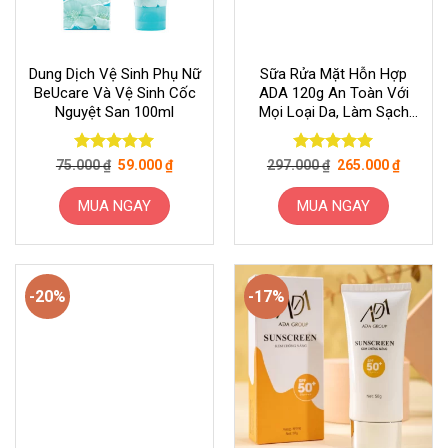
Dung Dịch Vệ Sinh Phụ Nữ
Sữa Rửa Mặt Hỗn Hợp
BeUcare Và Vệ Sinh Cốc
ADA 120g An Toàn Với
Nguyệt San 100ml
Mọi Loại Da, Làm Sạch
Sâu Thông Thoáng Lỗ
Chân Lông, Cấp Ẩm, Phục
Giá
Giá
Giá
Giá
Được xếp
Được xếp
75.000
₫
59.000
₫
297.000
₫
265.000
₫
Hồi Da
gốc
hiện
gốc
hiện
hạng
5
5
hạng
5
5
là:
tại
là:
tại
sao
sao
75.000 ₫.
là:
297.000 ₫.
là:
MUA NGAY
MUA NGAY
59.000 ₫.
265.000
-20%
-17%