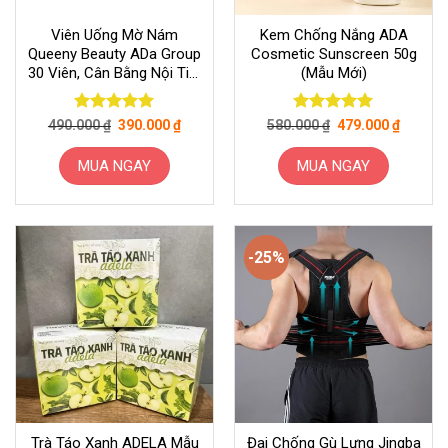
Viên Uống Mờ Nám
Kem Chống Nắng ADA
Queeny Beauty ADa Group
Cosmetic Sunscreen 50g
30 Viên, Cân Bằng Nội Tiết
(mẫu Mới)
Tố
Giá
Giá
Giá
Giá
Được xếp
Được xếp
490.000
₫
390.000
₫
580.000
₫
479.000
₫
gốc
hiện
gốc
hiện
hạng
5
5
hạng
5
5
là:
tại
là:
tại
sao
sao
490.000 ₫.
là:
580.000 ₫.
là:
MUA NGAY
MUA NGAY
390.000 ₫.
479.000
-25%
Trà Táo Xanh ADELA Mẫu
Đai Chống Gù Lưng Jingba