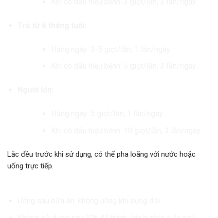
Khi có dấu hiệu bệnh: 3 giọt/lần, 3 lần/ngày.
Trẻ từ 6 tháng tuổi:
Hằng ngày: 3-5 giọt/lần, 1 lần/ngày.
Khi có dấu hiệu bệnh: 5 giọt/lần, 3 lần/ngày.
Người lớn:
Hằng ngày: 5 giọt/lần, 1 lần/ngày.
Khi có dấu hiệu bệnh: 10 giọt/lần, 3 lần/ngày.
Lắc đều trước khi sử dụng, có thể pha loãng với nước hoặc
uống trực tiếp.
Lưu Ý:
Uống sau bữa ăn, không uống khi bụng đói.
Không sử dụng sau 20h để tránh ảnh hưởng giấc ngủ.