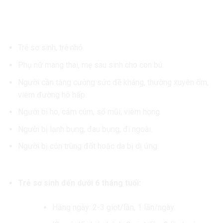
Đối Tượng Sử Dụng Tinh Dầu Húng Chanh Tía Tô
NutriAZ:
Trẻ sơ sinh, trẻ nhỏ.
Phụ nữ mang thai, mẹ sau sinh cho con bú.
Người cần tăng cường sức đề kháng, thường xuyên ốm,
viêm đường hô hấp.
Người bị ho, cảm cúm, sổ mũi, viêm họng.
Người bị lạnh bụng, đau bụng, đi ngoài.
Người bị côn trùng đốt hoặc da bị dị ứng.
Hướng Dẫn Sử Dụng:
Trẻ sơ sinh đến dưới 6 tháng tuổi:
Hằng ngày: 2-3 giọt/lần, 1 lần/ngày.