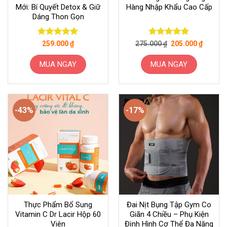
Mới: Bí Quyết Detox & Giữ
Hàng Nhập Khẩu Cao Cấp
Dáng Thon Gọn
Giá
Giá
Được xếp
Được xếp
259.000
₫
275.000
₫
205.000
₫
gốc
hiện
hạng
5
5
hạng
5
5
là:
tại
sao
sao
275.000 ₫.
là:
MUA NGAY
MUA NGAY
205.000
-43%
-17%
Thực Phẩm Bổ Sung
Đai Nịt Bụng Tập Gym Co
Vitamin C Dr Lacir Hộp 60
Giãn 4 Chiều – Phụ Kiện
Viên
Định Hình Cơ Thể Đa Năng