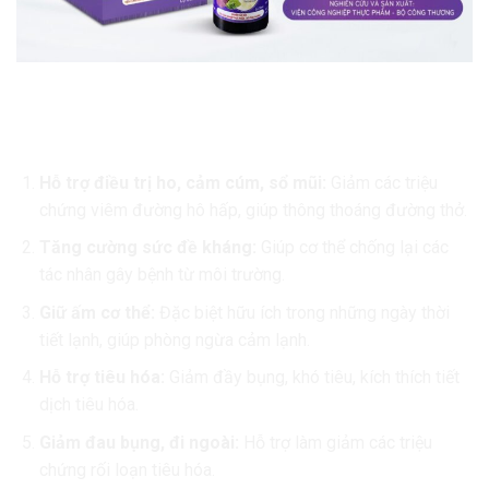
Công Dụng Nổi Bật Của Tinh Dầu Húng Chanh Tía Tô
NutriAZ:
Hỗ trợ điều trị ho, cảm cúm, sổ mũi:
Giảm các triệu
chứng viêm đường hô hấp, giúp thông thoáng đường thở.
Tăng cường sức đề kháng:
Giúp cơ thể chống lại các
tác nhân gây bệnh từ môi trường.
Giữ ấm cơ thể:
Đặc biệt hữu ích trong những ngày thời
tiết lạnh, giúp phòng ngừa cảm lạnh.
Hỗ trợ tiêu hóa:
Giảm đầy bụng, khó tiêu, kích thích tiết
dịch tiêu hóa.
Giảm đau bụng, đi ngoài:
Hỗ trợ làm giảm các triệu
chứng rối loạn tiêu hóa.