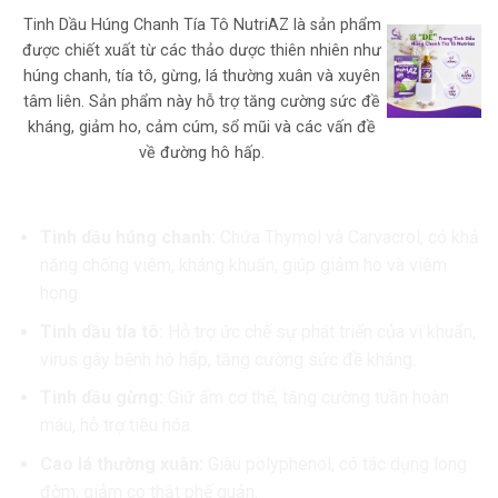
Tinh Dầu Húng Chanh Tía Tô NutriAZ là sản phẩm
được chiết xuất từ các thảo dược thiên nhiên như
húng chanh, tía tô, gừng, lá thường xuân và xuyên
tâm liên. Sản phẩm này hỗ trợ tăng cường sức đề
kháng, giảm ho, cảm cúm, sổ mũi và các vấn đề
về đường hô hấp.
Thành Phần Chính Của Tinh Dầu Húng Chanh Tía Tô
NutriAZ
:
Tinh dầu húng chanh:
Chứa Thymol và Carvacrol, có khả
năng chống viêm, kháng khuẩn, giúp giảm ho và viêm
họng.
Tinh dầu tía tô:
Hỗ trợ ức chế sự phát triển của vi khuẩn,
virus gây bệnh hô hấp, tăng cường sức đề kháng.
Tinh dầu gừng:
Giữ ấm cơ thể, tăng cường tuần hoàn
máu, hỗ trợ tiêu hóa.
Cao lá thường xuân:
Giàu polyphenol, có tác dụng long
đờm, giảm co thắt phế quản.