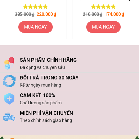
Giá
Giá
Giá
Giá
Được xếp
Được xếp
385.000
₫
220.000
₫
210.000
₫
174.000
₫
gốc
hiện
gốc
hiện
hạng
5
5
hạng
5
5
là:
tại
là:
tại
sao
sao
385.000 ₫.
là:
210.000 ₫.
là:
MUA NGAY
MUA NGAY
220.000 ₫.
174.000
Sản
phẩm
này
có
SẢN PHẨM CHÍNH HÃNG
nhiều
Đa dạng và chuyên sâu
biến
thể.
ĐỔI TRẢ TRONG 30 NGÀY
Các
Kể từ ngày mua hàng
tùy
chọn
CAM KẾT 100%
có
Chất lượng sản phẩm
thể
MIỄN PHÍ VẬN CHUYỂN
được
Theo chính sách giao hàng
chọn
trên
trang