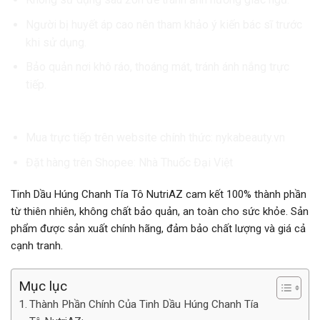
Người bị huyết áp cao nên tham khảo ý kiến bác sĩ trước
khi sử dụng.
Bảo quản nơi khô ráo, thoáng mát, tránh ánh nắng trực
tiếp.
Hướng Dẫn Mua Hàng
Mua trực tiếp trên website chính thức:
nykabeauty.vn
Đặt hàng trên Shopee:
Nhà Thuốc Đại Việt
Tinh Dầu Húng Chanh Tía Tô NutriAZ cam kết 100% thành phần
từ thiên nhiên, không chất bảo quản, an toàn cho sức khỏe. Sản
phẩm được sản xuất chính hãng, đảm bảo chất lượng và giá cả
cạnh tranh.
Mục lục
Thành Phần Chính Của Tinh Dầu Húng Chanh Tía