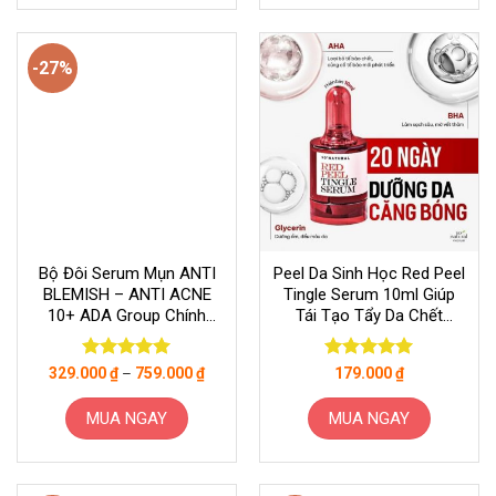
-27%
Bộ Đôi Serum Mụn ANTI
Peel Da Sinh Học Red Peel
BLEMISH – ANTI ACNE
Tingle Serum 10ml Giúp
10+ ADA Group Chính
Tái Tạo Tẩy Da Chết
Hãng
Dương Trắng Da Mịn Màng
Căng Bóng
Được xếp
Được xếp
329.000
₫
–
759.000
₫
179.000
₫
hạng
5
5
hạng
5
5
sao
sao
MUA NGAY
MUA NGAY
Sản
phẩm