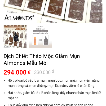
Dịch Chiết Thảo Mộc Giảm Mụn
Almonds Mẫu Mới
Giá
Giá
294.000
₫
₫
330.000
gốc
hiện
Hỗ trợ loại bỏ các loại mụn: mụn bọc, mụn mủ, mụn viêm nặng,
là:
tại
mụn trứng cá, mụn dị ứng, mụn lâu năm, viêm lỗ chân lông.
330.000 ₫.
là:
Hút nhờn, giảm bít tắc lỗ chân lông, đẩy nhanh nhân mụn lên bề
294.000 ₫.
mặt da.
Thúc đẩy quá trình làm chín và gom cồi mụn nhanh chóng.