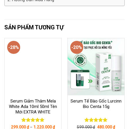
SẢN PHẨM TƯƠNG TỰ
-28%
-20%
Serum Giảm Thâm Mela
Serum Tế Bào Gốc Lurcinn
White Ada 10ml 50ml Tên
Bio Centa 15g
Mới EXTRA WHITE
Giá
Giá
Được xếp
Được xếp
299.000
₫
–
1.220.000
₫
599.000
₫
480.000
₫