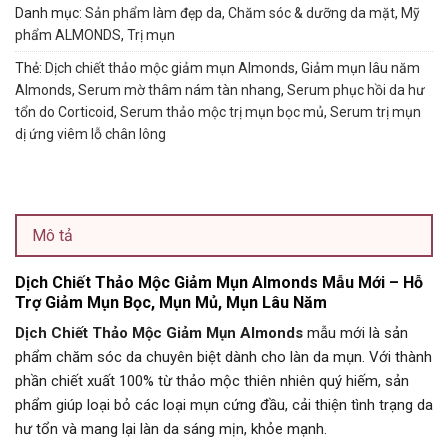
Danh mục:
Sản phẩm làm đẹp da
,
Chăm sóc & dưỡng da mặt
,
Mỹ
phẩm ALMONDS
,
Trị mụn
Thẻ:
Dịch chiết thảo mộc giảm mụn Almonds
,
Giảm mụn lâu năm
Almonds
,
Serum mờ thâm nám tàn nhang
,
Serum phục hồi da hư
tổn do Corticoid
,
Serum thảo mộc trị mụn bọc mủ
,
Serum trị mụn
dị ứng viêm lỗ chân lông
Mô tả
Dịch Chiết Thảo Mộc Giảm Mụn Almonds Mẫu Mới – Hỗ
Trợ Giảm Mụn Bọc, Mụn Mủ, Mụn Lâu Năm
Dịch Chiết Thảo Mộc Giảm Mụn Almonds
mẫu mới là sản
phẩm chăm sóc da chuyên biệt dành cho làn da mụn. Với thành
phần chiết xuất 100% từ thảo mộc thiên nhiên quý hiếm, sản
phẩm giúp loại bỏ các loại mụn cứng đầu, cải thiện tình trạng da
hư tổn và mang lại làn da sáng mịn, khỏe mạnh.