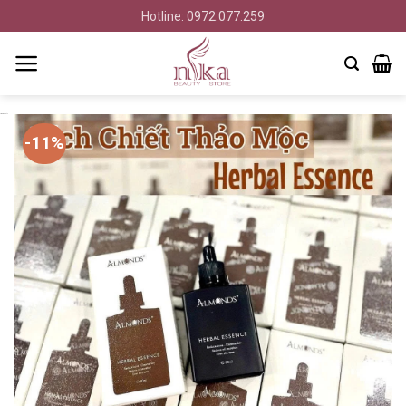
Bỏ
Hotline: 0972.077.259
qua
nội
dung
Nyka Beauty
-11%