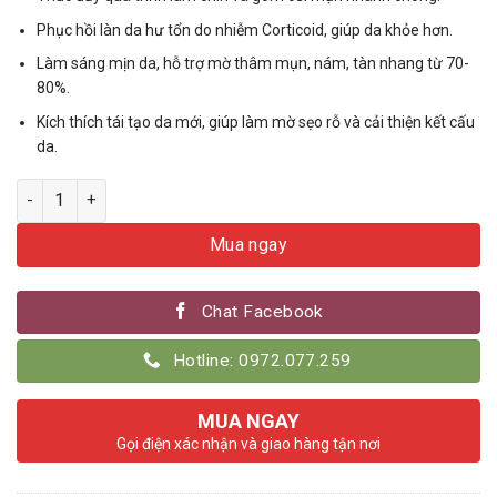
Phục hồi làn da hư tổn do nhiễm Corticoid, giúp da khỏe hơn.
Làm sáng mịn da, hỗ trợ mờ thâm mụn, nám, tàn nhang từ 70-
80%.
Kích thích tái tạo da mới, giúp làm mờ sẹo rỗ và cải thiện kết cấu
da.
Số lượng
Mua ngay
Chat Facebook
Hotline: 0972.077.259
MUA NGAY
Gọi điện xác nhận và giao hàng tận nơi