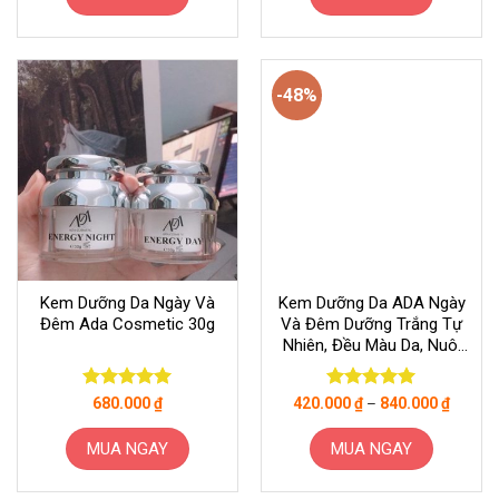
329.000 ₫.
479.000
-48%
Kem Dưỡng Da Ngày Và
Kem Dưỡng Da ADA Ngày
Đêm Ada Cosmetic 30g
Và Đêm Dưỡng Trắng Tự
Nhiên, Đều Màu Da, Nuôi
Dưỡng Chuyên Sâu Căng
Bóng Mịn Màng
Được xếp
Được xếp
680.000
₫
420.000
₫
–
840.000
₫
hạng
5
5
hạng
5
5
sao
sao
MUA NGAY
MUA NGAY
Sản