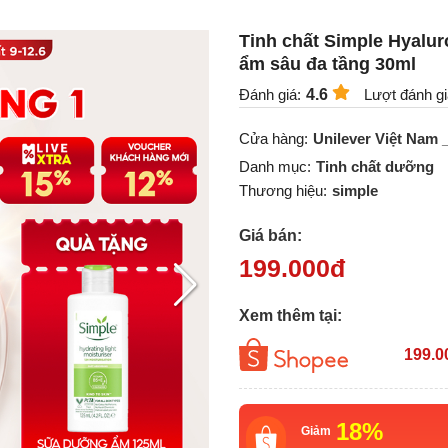
Tinh chất Simple Hyalur
ẩm sâu đa tầng 30ml
Đánh giá:
4.6
Lượt đánh gi
Cửa hàng:
Unilever Việt Nam 
Danh mục:
Tinh chất dưỡng
Thương hiệu:
simple
Giá bán:
199.000
đ
Xem thêm tại:
199.0
18%
Giảm