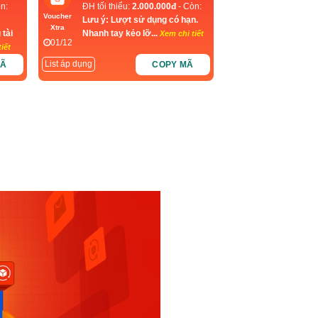
n:
ĐH tối thiểu:
2.000.000đ
- Còn:
Voucher
Lưu ý: Lượt sử dụng có hạn.
Xtra
 tài
Nhanh tay kẻo lỡ...
Xem chi tiết
01/12
iết
List áp dụng
MÃ
COPY MÃ