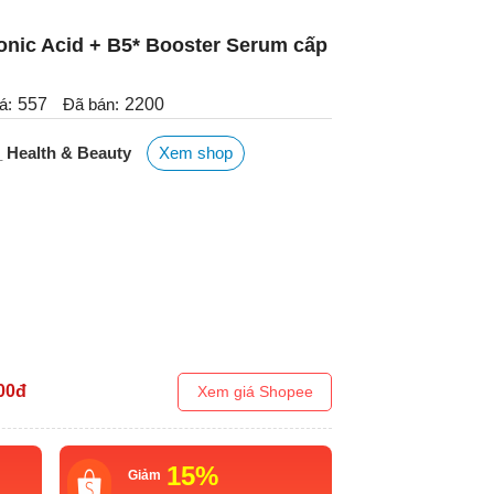
onic Acid + B5* Booster Serum cấp
á:
557
Đã bán:
2200
_ Health & Beauty
Xem shop
00
đ
Xem giá Shopee
15%
Giảm