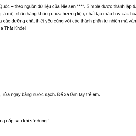
uốc – theo nguồn dữ liệu của Nielsen ****. Simple được thành lập t
 vị là một nhãn hàng không chứa hương liệu, chất tạo màu hay các hóa
a các dưỡng chất thiết yếu cùng với các thành phần tự nhiên mà vẫn 
a Thật Khỏe!
ắt, rửa ngay bằng nước sạch. Để xa tầm tay trẻ em.
óng nắp sau khi sử dụng.”