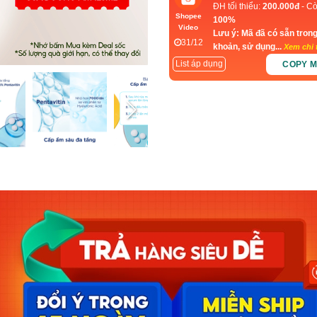
ĐH tối thiểu:
200.000đ
- Cò
Shopee
100%
Video
Lưu ý: Mã đã có sẵn trong
31/12
khoản, sử dụng...
Xem chi t
List áp dụng
COPY 