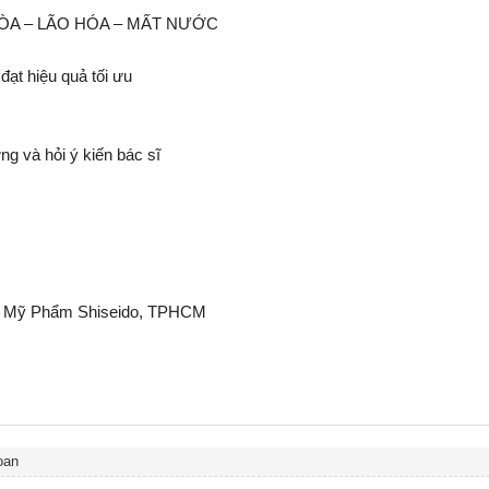
U HÒA – LÃO HÓA – MẤT NƯỚC
đạt hiệu quả tối ưu
g và hỏi ý kiến bác sĩ
HH Mỹ Phẩm Shiseido, TPHCM
oan