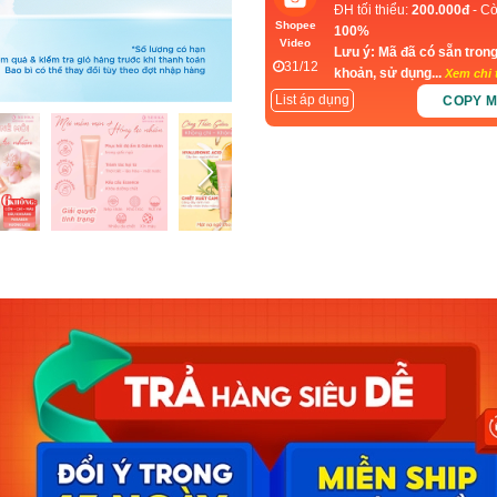
ĐH tối thiểu:
200.000đ
- Cò
Shopee
100%
Video
Lưu ý: Mã đã có sẵn trong
31/12
khoản, sử dụng...
Xem chi t
List áp dụng
COPY 