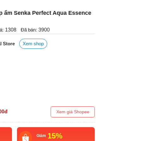
p ẩm Senka Perfect Aqua Essence
á:
1308
Đã bán:
3900
l Store
Xem shop
00
đ
Xem giá Shopee
15%
Giảm