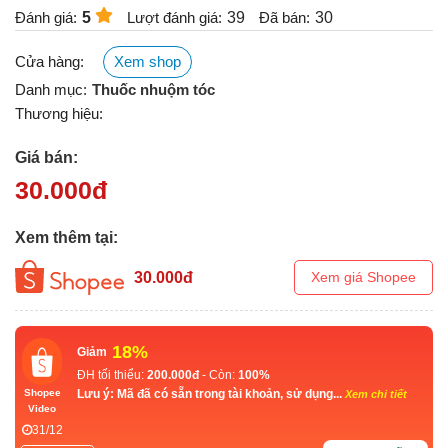
Đánh giá:
5
Lượt đánh giá:
39
Đã bán:
30
Cửa hàng:
Xem shop
Danh mục:
Thuốc nhuộm tóc
Thương hiệu:
Giá bán:
30.000
đ
Xem thêm tại:
30.000
đ
Xem giá Shopee
18%
Giảm
ĐH tối thiểu:
200.000đ
- Còn:
100%
Lưu ý: Mã đã có sẵn trong tài khoản, sử dụng...
Shopee
Xem chi tiết
Video
31/12