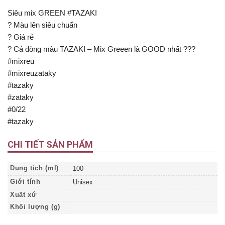
Siêu mix GREEN #TAZAKI
? Màu lên siêu chuẩn
? Giá rẻ
? Cả dòng màu TAZAKI – Mix Greeen là GOOD nhất ???
#mixreu
#mixreuzataky
#tazaky
#zataky
#0/22
#tazaky
CHI TIẾT SẢN PHẨM
Dung tích (ml)
100
Giới tính
Unisex
Xuất xứ
Khối lượng (g)