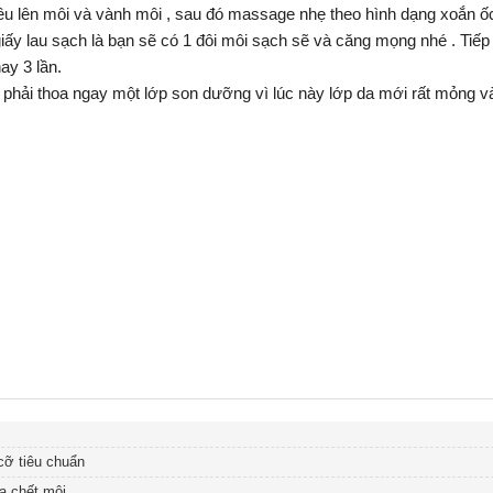
 đều lên môi và vành môi , sau đó massage nhẹ theo hình dạng xoắn ố
giấy lau sạch là bạn sẽ có 1 đôi môi sạch sẽ và căng mọng nhé . Tiế
ay 3 lần.
ạn phải thoa ngay một lớp son dưỡng vì lúc này lớp da mới rất mỏng 
.
cỡ tiêu chuẩn
a chết môi