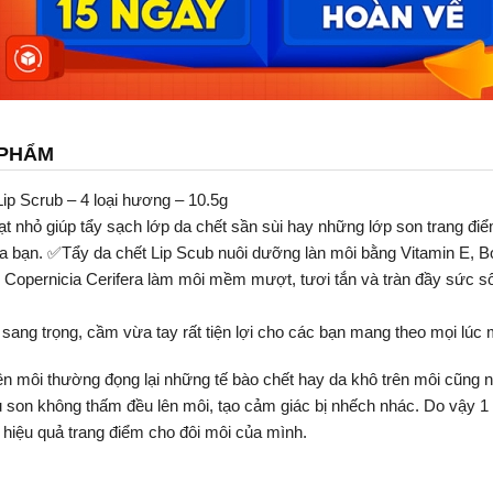
 PHẨM
ip Scrub – 4 loại hương – 10.5g
ạt nhỏ giúp tẩy sạch lớp da chết sần sùi hay những lớp son trang đ
a bạn. ✅Tẩy da chết Lip Scub nuôi dưỡng làn môi bằng Vitamin E, B
áp Copernicia Cerifera làm môi mềm mượt, tươi tắn và tràn đầy sức 
sang trọng, cầm vừa tay rất tiện lợi cho các bạn mang theo mọi lúc 
trên môi thường đọng lại những tế bào chết hay da khô trên môi cũn
 son không thấm đều lên môi, tạo cảm giác bị nhếch nhác. Do vậy 1 t
 hiệu quả trang điểm cho đôi môi của mình.