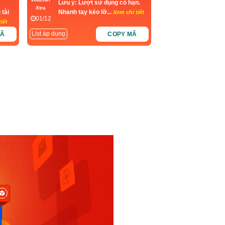
Lưu ý: Lượt sử dụng có hạn.
Xtra
 tài
Nhanh tay kẻo lỡ...
Xem chi tiết
01/12
iết
List áp dụng
MÃ
COPY MÃ