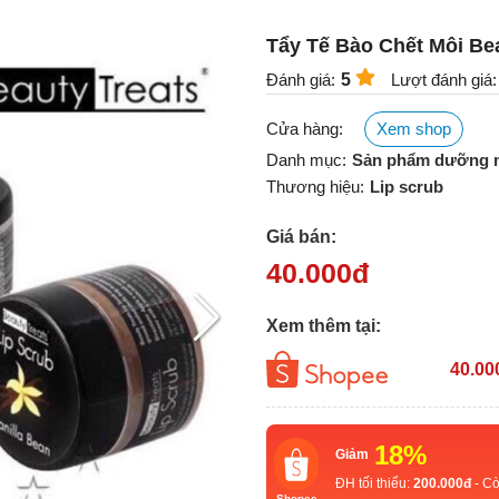
Tẩy Tế Bào Chết Môi Bea
Đánh giá:
5
Lượt đánh giá:
Cửa hàng:
Xem shop
Danh mục:
Sản phẩm dưỡng 
Thương hiệu:
Lip scrub
Giá bán:
40.000
đ
Xem thêm tại:
40.00
18%
Giảm
ĐH tối thiểu:
200.000đ
- Cò
Shopee