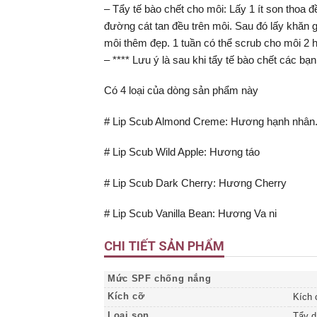
– Tẩy tế bào chết cho môi: Lấy 1 ít son thoa
đường cát tan đều trên môi. Sau đó lấy khăn 
môi thêm đẹp. 1 tuần có thể scrub cho môi 2 h
– **** Lưu ý là sau khi tẩy tế bào chết các b
Có 4 loại của dòng sản phẩm này
# Lip Scub Almond Creme: Hương hạnh nhân
# Lip Scub Wild Apple: Hương táo
# Lip Scub Dark Cherry: Hương Cherry
# Lip Scub Vanilla Bean: Hương Va ni
CHI TIẾT SẢN PHẨM
Mức SPF chống nắng
Kích cỡ
Kích 
Loại son
Tẩy d