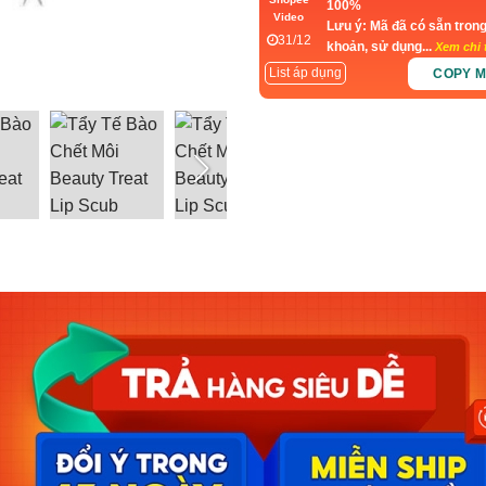
100%
Video
Lưu ý: Mã đã có sẵn trong
31/12
khoản, sử dụng...
Xem chi t
List áp dụng
COPY 