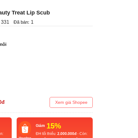
uty Treat Lip Scub
331
Đã bán:
1
môi
0
đ
Xem giá Shopee
15%
Giảm
n:
ĐH tối thiểu:
2.000.000đ
- Còn:
Voucher