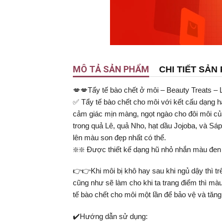
MÔ TẢ SẢN PHẨM
CHI TIẾT SẢN
💋💋Tẩy tế bào chết ở môi – Beauty Treats – L
✅ Tẩy tế bào chết cho môi với kết cấu dạng h
cảm giác mịn màng, ngọt ngào cho đôi môi củ
trong quả Lê, quả Nho, hạt dầu Jojoba, và S
lên màu son đẹp nhất có thể.
❇️❇️ Được thiết kế dạng hũ nhỏ nhắn màu đen 
👉👉Khi môi bị khô hay sau khi ngủ dậy thì 
cũng như sẽ làm cho khi ta trang điểm thì màu
tế bào chết cho môi một lần để bảo vệ và tăng
✔️Hướng dẫn sử dụng: