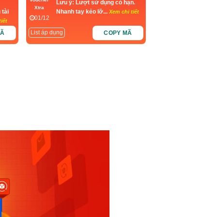
Lưu ý: Lượt sử dụng có hạn.
Xtra
 tài
Nhanh tay kẻo lỡ...
Xem chi tiết
01/12
iết
List áp dụng
MÃ
COPY MÃ