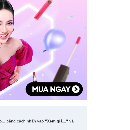
do... bằng cách nhấn vào
"Xem giá..."
và