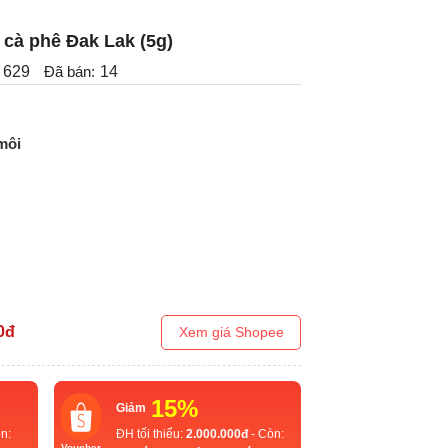
 cà phê Đak Lak (5g)
629
Đã bán:
14
môi
0
đ
Xem giá Shopee
15%
Giảm
n:
ĐH tối thiểu:
2.000.000đ
- Còn:
Voucher