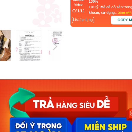
100%
Video
Lưu ý: Mã đã có sẵn trong
31/12
khoản, sử dụng...
Xem chi t
List áp dụng
COPY 