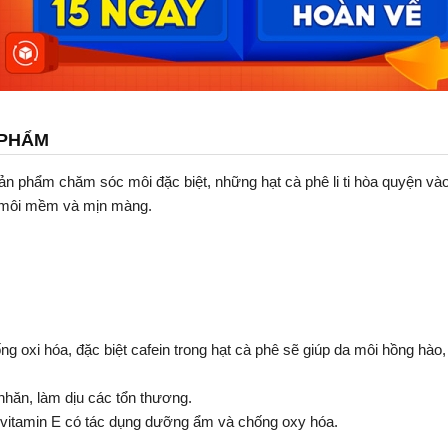
 PHẨM
n phẩm chăm sóc môi đặc biệt, những hạt cà phê li ti hòa quyện v
n môi mềm và mịn màng.
g oxi hóa, đặc biệt cafein trong hạt cà phê sẽ giúp da môi hồng hào
hăn, làm dịu các tổn thương.
 vitamin E có tác dụng dưỡng ẩm và chống oxy hóa.