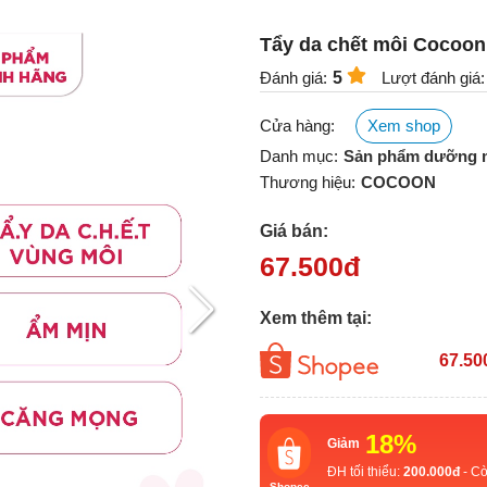
Tẩy da chết môi Cocoon
Đánh giá:
5
Lượt đánh giá:
Cửa hàng:
Xem shop
Danh mục:
Sản phẩm dưỡng 
Thương hiệu:
COCOON
Giá bán:
67.500
đ
Xem thêm tại:
67.50
18%
Giảm
ĐH tối thiểu:
200.000đ
- Cò
Shopee