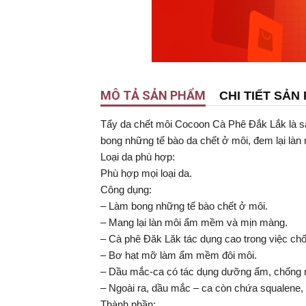
MÔ TẢ SẢN PHẨM
CHI TIẾT SẢN
Tẩy da chết môi Cocoon Cà Phê Đắk Lắk là sả
bong những tế bào da chết ở môi, đem lại là
Loại da phù hợp:
Phù hợp mọi loại da.
Công dụng:
– Làm bong những tế bào chết ở môi.
– Mang lại làn môi ẩm mềm và mịn màng.
– Cà phê Đăk Lăk tác dụng cao trong việc chốn
– Bơ hạt mỡ làm ẩm mềm đôi môi.
– Dầu mắc-ca có tác dụng dưỡng ẩm, chống n
– Ngoài ra, dầu mắc – ca còn chứa squalene,
Thành phần: