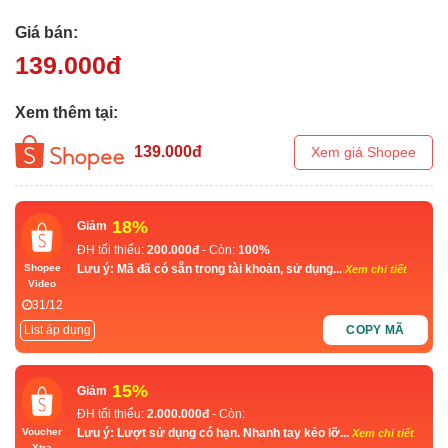
Giá bán:
139.000
đ
Xem thêm tại:
139.000
đ
Xem giá Shopee
18%
Giảm
ĐH tối thiểu:
200.000đ
- Còn:
100%
Lưu ý: Mã đã có sẵn trong tài khoản, sử dụng...
Shopee
Xem chi tiết
Video
31/12
List áp dụng
COPY MÃ
15%
Giảm
ĐH tối thiểu:
2.000.000đ
- Còn:
Lưu ý: Lượt sử dụng có hạn. Nhanh tay kẻo lỡ...
Voucher
Xem chi tiết
Xtra