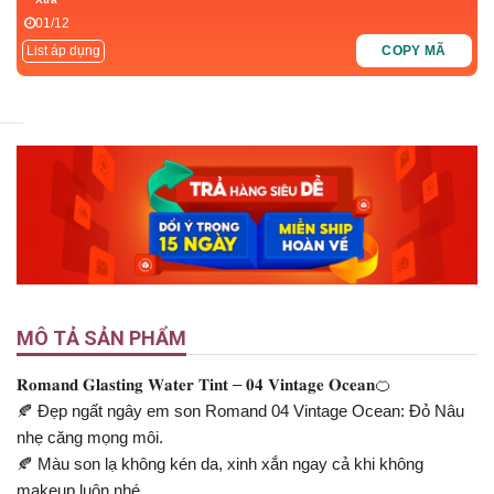
01/12
List áp dụng
COPY MÃ
4.9
5
Nyka Beauty
Nyka Beauty
MÔ TẢ SẢN PHẨM
𝐑𝐨𝐦𝐚𝐧𝐝 𝐆𝐥𝐚𝐬𝐭𝐢𝐧𝐠 𝐖𝐚𝐭𝐞𝐫 𝐓𝐢𝐧𝐭 – 𝟎𝟒 𝐕𝐢𝐧𝐭𝐚𝐠𝐞 𝐎𝐜𝐞𝐚𝐧🍊
🍂 Đẹp ngất ngây em son Romand 04 Vintage Ocean: Đỏ Nâu
nhẹ căng mọng môi.
🍂 Màu son lạ không kén da, xinh xắn ngay cả khi không
makeup luôn nhé.