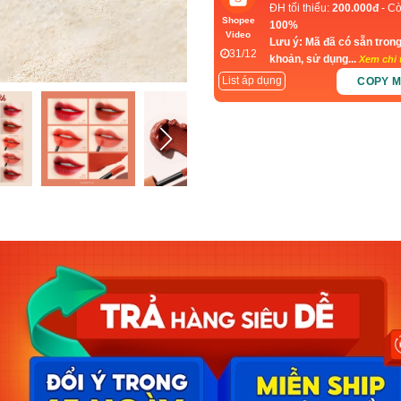
ĐH tối thiểu:
200.000đ
- Cò
Shopee
100%
Video
Lưu ý: Mã đã có sẵn trong
31/12
khoản, sử dụng...
Xem chi t
List áp dụng
COPY 