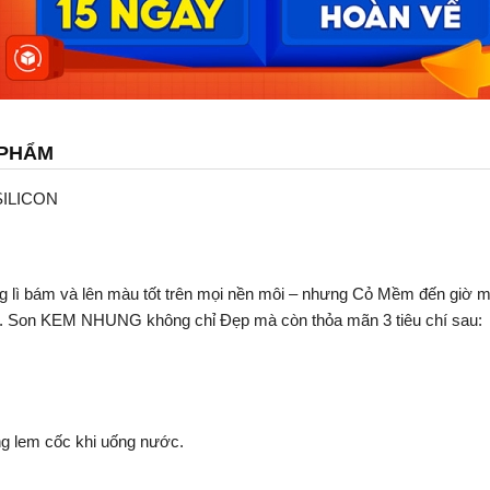
 PHẨM
SILICON
g lì bám và lên màu tốt trên mọi nền môi – nhưng Cỏ Mềm đến giờ
ên. Son KEM NHUNG không chỉ Đẹp mà còn thỏa mãn 3 tiêu chí sau:
8h, không lem cốc khi uống nước.