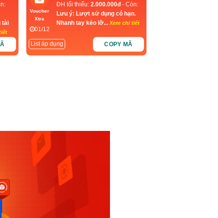
n:
ĐH tối thiểu:
2.000.000đ
- Còn:
Voucher
Lưu ý: Lượt sử dụng có hạn.
Xtra
 tài
Nhanh tay kẻo lỡ...
Xem chi tiết
01/12
iết
List áp dụng
MÃ
COPY MÃ