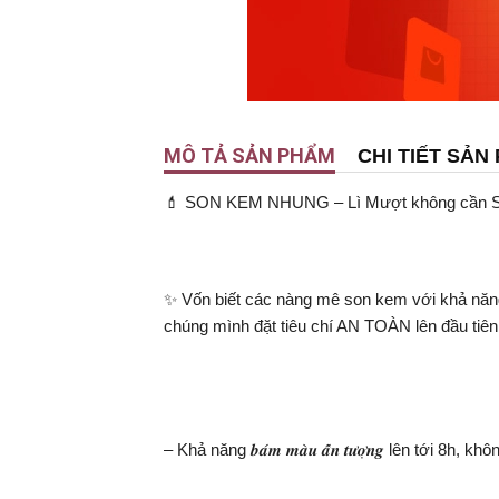
MÔ TẢ SẢN PHẨM
CHI TIẾT SẢN
💄 SON KEM NHUNG – Lì Mượt không cần 
✨ Vốn biết các nàng mê son kem với khả năn
chúng mình đặt tiêu chí AN TOÀN lên đầu ti
– Khả năng 𝒃𝒂́𝒎 𝒎𝒂̀𝒖 𝒂̂́𝒏 𝒕𝒖̛𝒐̛̣𝒏𝒈 lên tới 