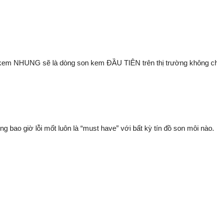
ó thể nói Son kem NHUNG sẽ là dòng son kem ĐẦU TIÊN trên thị trường khôn
̉𝒏 không bao giờ lỗi mốt luôn là “must have” với bất kỳ tín đồ son môi nào.