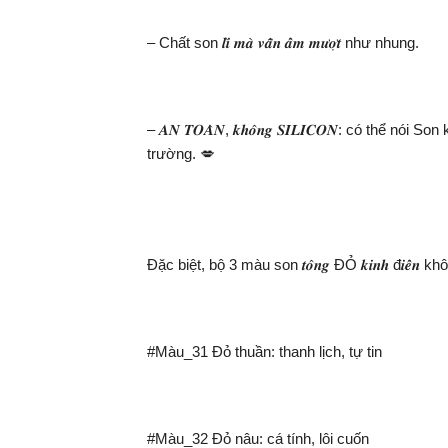
– Chất son 𝒍𝒊̀ 𝒎𝒂̀ 𝒗𝒂̂̃𝒏 𝒂̂̉𝒎 𝒎𝒖̛𝒐̛̣𝒕 như nhung.
– 𝑨𝑵 𝑻𝑶𝑨̀𝑵, 𝒌𝒉𝒐̂𝒏𝒈 𝑺𝑰𝑳𝑰𝑪𝑶𝑵: c
trường. 💋
Đặc biệt, bộ 3 màu son 𝒕𝒐̂𝒏𝒈 ĐỎ 𝒌𝒊𝒏𝒉 đ𝒊𝒆̂
#Màu_31 Đỏ thuần: thanh lịch, tự tin
#Màu_32 Đỏ nâu: cá tính, lôi cuốn