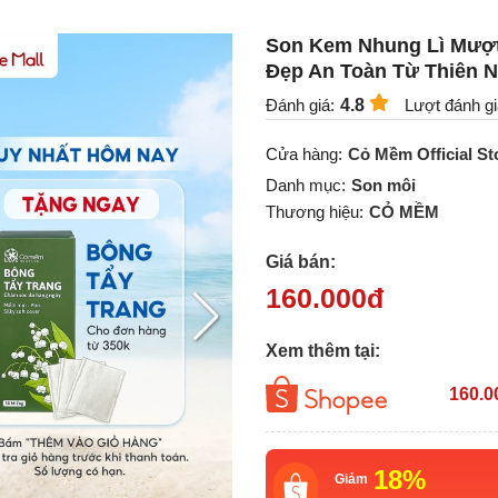
Son Kem Nhung Lì Mượt
Đẹp An Toàn Từ Thiên N
Đánh giá:
4.8
Lượt đánh gi
Cửa hàng:
Cỏ Mềm Official St
Danh mục:
Son môi
Thương hiệu:
CỎ MỀM
Giá bán:
160.000
đ
Xem thêm tại:
160.0
18%
Giảm