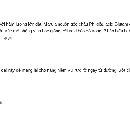
 hàm lượng lớn dầu Marula nguồn gốc châu Phi giàu acid Glutamic 
cấu trúc mô phỏng sinh học giống với acid béo có trong tế bào biểu 
u. 🌿🌿
 đại này sẽ mang lại cho nàng niềm vui rực rỡ ngay từ đường lướt c
💄