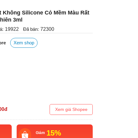
 Không Silicone Cỏ Mềm Màu Rất
hiên 3ml
á:
19922
Đã bán:
72300
ore
Xem shop
00
đ
Xem giá Shopee
15%
Giảm