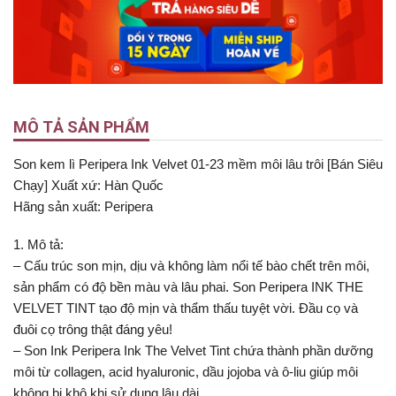
MÔ TẢ SẢN PHẨM
Son kem lì Peripera Ink Velvet 01-23 mềm môi lâu trôi [Bán Siêu
Chạy] Xuất xứ: Hàn Quốc
Hãng sản xuất: Peripera
1. Mô tả:
– Cấu trúc son mịn, dịu và không làm nổi tế bào chết trên môi,
sản phẩm có độ bền màu và lâu phai. Son Peripera INK THE
VELVET TINT tạo độ mịn và thẩm thấu tuyệt vời. Đầu cọ và
đuôi cọ trông thật đáng yêu!
– Son Ink Peripera Ink The Velvet Tint chứa thành phần dưỡng
môi từ collagen, acid hyaluronic, dầu jojoba và ô-liu giúp môi
không bị khô khi sử dụng lâu dài.