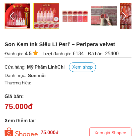
Son Kem Ink Siêu Lì Peri’ – Peripera velvet
Đánh giá:
4.5
Lượt đánh giá:
6134
Đã bán:
25400
Cửa hàng:
Mỹ Phẩm LinhChi
Xem shop
Danh mục:
Son môi
Thương hiệu:
Giá bán:
75.000
đ
Xem thêm tại:
75.000
đ
Xem giá Shopee