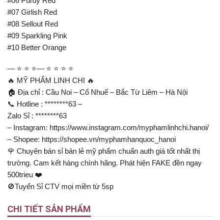
#06 Purdy Red
#07 Girlish Red
#08 Sellout Red
#09 Sparkling Pink
#10 Better Orange
— ⭐ ⭐ ⭐— ⭐ ⭐ ⭐ ⭐
🔥 MỸ PHẨM LINH CHI 🔥
🏠 Địa chỉ : Cầu Noi – Cổ Nhuế – Bắc Từ Liêm – Hà Nội
📞 Hotline : ********63 –
Zalo Sỉ : ********63
– Instagram: https://www.instagram.com/myphamlinhchi.hanoi/
– Shopee: https://shopee.vn/myphamhanquoc_hanoi
🌹 Chuyên bán sỉ bán lẻ mỹ phẩm chuẩn auth giá tốt nhất thị
trường. Cam kết hàng chính hãng. Phát hiện FAKE đền ngay
500trieu ❤️
🚫Tuyển Sỉ CTV mọi miền từ 5sp
CHI TIẾT SẢN PHẨM