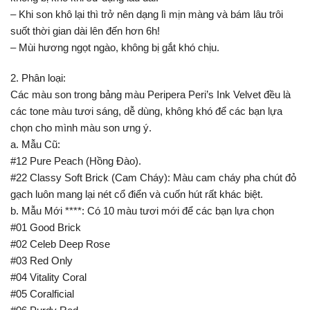
– Khi son khô lại thì trở nên dạng lì mịn màng và bám lâu trôi
suốt thời gian dài lên đến hơn 6h!
– Mùi hương ngọt ngào, không bị gắt khó chịu.
2. Phân loại:
Các màu son trong bảng màu Peripera Peri’s Ink Velvet đều là
các tone màu tươi sáng, dễ dùng, không khó để các bạn lựa
chọn cho mình màu son ưng ý.
a. Mẫu Cũ:
#12 Pure Peach (Hồng Đào).
#22 Classy Soft Brick (Cam Cháy): Màu cam cháy pha chút đỏ
gạch luôn mang lại nét cổ điển và cuốn hút rất khác biệt.
b. Mẫu Mới ****: Có 10 màu tươi mới để các bạn lựa chọn
#01 Good Brick
#02 Celeb Deep Rose
#03 Red Only
#04 Vitality Coral
#05 Coralficial