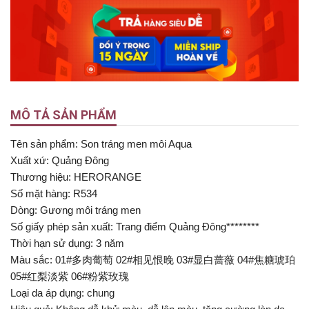
MÔ TẢ SẢN PHẨM
Tên sản phẩm: Son tráng men môi Aqua
Xuất xứ: Quảng Đông
Thương hiệu: HERORANGE
Số mặt hàng: R534
Dòng: Gương môi tráng men
Số giấy phép sản xuất: Trang điểm Quảng Đông********
Thời hạn sử dụng: 3 năm
Màu sắc: 01#多肉葡萄 02#相见恨晚 03#显白蔷薇 04#焦糖琥珀
05#红梨淡紫 06#粉紫玫瑰
Loại da áp dụng: chung