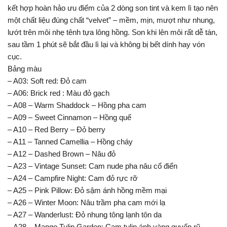
kết hợp hoàn hảo ưu điểm của 2 dòng son tint và kem lì tạo nên
một chất liệu đúng chất “velvet” – mềm, mịn, mượt như nhung,
lướt trên môi nhẹ tênh tựa lông hồng. Son khi lên môi rất dễ tán,
sau tầm 1 phút sẽ bắt đầu lì lại và không bị bết dính hay vón
cục.
Bảng màu
– A03: Soft red: Đỏ cam
– A06: Brick red : Màu đỏ gạch
– A08 – Warm Shaddock – Hồng pha cam
– A09 – Sweet Cinnamon – Hồng quế
– A10 – Red Berry – Đỏ berry
– A11 – Tanned Camellia – Hồng cháy
– A12 – Dashed Brown – Nâu đỏ
– A23 – Vintage Sunset: Cam nude pha nâu cổ điển
– A24 – Campfire Night: Cam đỏ rực rỡ
– A25 – Pink Pillow: Đỏ sậm ánh hồng mềm mại
– A26 – Winter Moon: Nâu trầm pha cam mới lạ
– A27 – Wanderlust: Đỏ nhung tông lạnh tôn da
– A28 – Mango Tulip Garden: Cam tulip ánh vàng quyến rũ