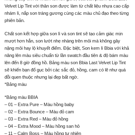
Velvet Lip Tint với thân son được làm từ chất liệu nhựa cao cấp
nhám lì, nắp son tráng gương cùng các màu chủ đạo theo từng
phiên bản.
Chất son kết hợp giữa son lì và son tint sẽ tạo cảm giác mịn
mượt hơn hẳn, son lướt nhẹ nhàng trên môi mà không gây
nặng môi hay lộ khuyết điểm. Đặc biệt, Son kem lì Bbia với khả
năng lên màu siêu chuẩn từ lần swatch đầu tiên & độ bám màu
lên đến 8 giờ đồng hồ. Bảng màu son Bbia Last Velvet Lip Tint
sẽ khiến bạn đổ gục bởi các sắc đỏ, hồng, cam có lẽ như quá
đỗi quen thuộc nhưng lại đẹp bất ngờ.
*Bảng màu
*Bảng màu BBIA
– 01 – Extra Pure – Màu hồng baby
– 02 – Extra Bounce – Màu đỏ cam
– 03 – Extra Red – Màu đỏ hồng
– 04 – Extra Mood – Màu hồng san hô
– 11 – Calm Boss – Màu hồng tự nhiên