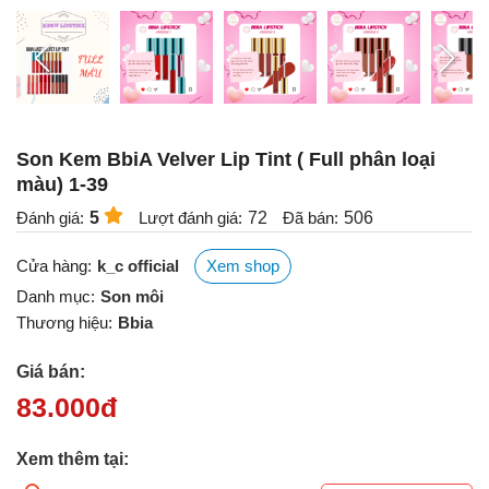
Son Kem BbiA Velver Lip Tint ( Full phân loại
màu) 1-39
Đánh giá:
5
Lượt đánh giá:
72
Đã bán:
506
Cửa hàng:
k_c official
Xem shop
Danh mục:
Son môi
Thương hiệu:
Bbia
Giá bán:
83.000
đ
Xem thêm tại: