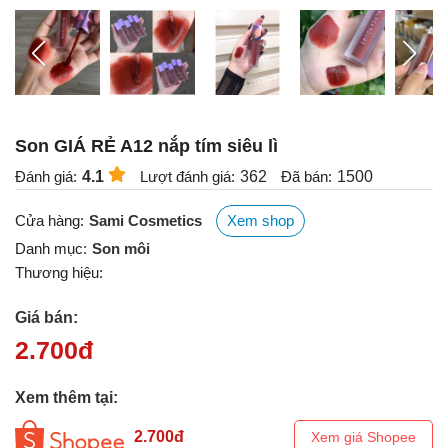
Son GIÁ RẺ A12 nắp tím siêu lì
Đánh giá:
4.1
Lượt đánh giá:
362
Đã bán:
1500
Cửa hàng:
Sami Cosmetics
Xem shop
Danh mục:
Son môi
Thương hiệu:
Giá bán:
2.700
đ
Xem thêm tại:
2.700
đ
Xem giá Shopee