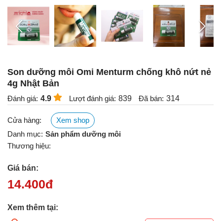
Son dưỡng môi Omi Menturm chống khô nứt nẻ
4g Nhật Bản
Đánh giá:
4.9
Lượt đánh giá:
839
Đã bán:
314
Cửa hàng:
Xem shop
Danh mục:
Sản phẩm dưỡng môi
Thương hiệu:
Giá bán:
14.400
đ
Xem thêm tại: