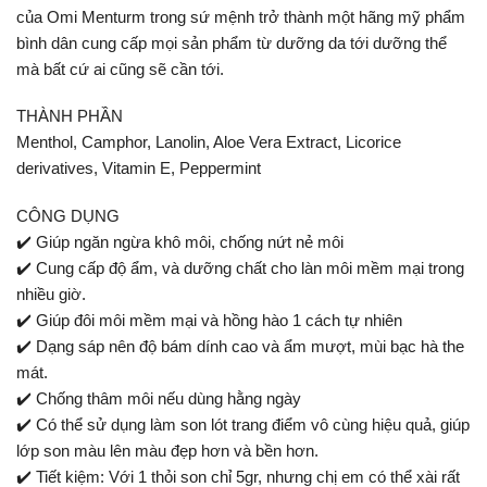
của Omi Menturm trong sứ mệnh trở thành một hãng mỹ phẩm
bình dân cung cấp mọi sản phẩm từ dưỡng da tới dưỡng thể
mà bất cứ ai cũng sẽ cần tới.
THÀNH PHẦN
Menthol, Camphor, Lanolin, Aloe Vera Extract, Licorice
derivatives, Vitamin E, Peppermint
CÔNG DỤNG
✔️ Giúp ngăn ngừa khô môi, chống nứt nẻ môi
✔️ Cung cấp độ ẩm, và dưỡng chất cho làn môi mềm mại trong
nhiều giờ.
✔️ Giúp đôi môi mềm mại và hồng hào 1 cách tự nhiên
✔️ Dạng sáp nên độ bám dính cao và ẩm mượt, mùi bạc hà the
mát.
✔️ Chống thâm môi nếu dùng hằng ngày
✔️ Có thể sử dụng làm son lót trang điểm vô cùng hiệu quả, giúp
lớp son màu lên màu đẹp hơn và bền hơn.
✔️ Tiết kiệm: Với 1 thỏi son chỉ 5gr, nhưng chị em có thể xài rất