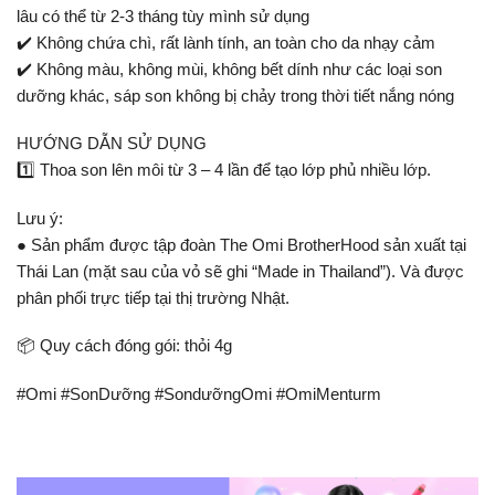
lâu có thể từ 2-3 tháng tùy mình sử dụng
✔️ Không chứa chì, rất lành tính, an toàn cho da nhạy cảm
✔️ Không màu, không mùi, không bết dính như các loại son
dưỡng khác, sáp son không bị chảy trong thời tiết nắng nóng
HƯỚNG DẪN SỬ DỤNG
1️⃣ Thoa son lên môi từ 3 – 4 lần để tạo lớp phủ nhiều lớp.
Lưu ý:
● Sản phẩm được tập đoàn The Omi BrotherHood sản xuất tại
Thái Lan (mặt sau của vỏ sẽ ghi “Made in Thailand”). Và được
phân phối trực tiếp tại thị trường Nhật.
📦 Quy cách đóng gói: thỏi 4g
#Omi #SonDưỡng #SondưỡngOmi #OmiMenturm