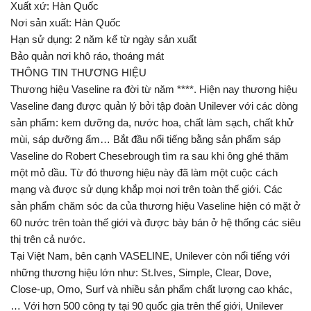
Xuất xứ: Hàn Quốc
Nơi sản xuất: Hàn Quốc
Hạn sử dụng: 2 năm kể từ ngày sản xuất
Bảo quản nơi khô ráo, thoáng mát
THÔNG TIN THƯƠNG HIỆU
Thương hiệu Vaseline ra đời từ năm ****. Hiện nay thương hiệu
Vaseline đang được quản lý bởi tập đoàn Unilever với các dòng
sản phẩm: kem dưỡng da, nước hoa, chất làm sạch, chất khử
mùi, sáp dưỡng ẩm… Bắt đầu nổi tiếng bằng sản phẩm sáp
Vaseline do Robert Chesebrough tìm ra sau khi ông ghé thăm
một mỏ dầu. Từ đó thương hiệu này đã làm một cuộc cách
mạng và được sử dụng khắp mọi nơi trên toàn thế giới. Các
sản phẩm chăm sóc da của thương hiệu Vaseline hiện có mặt ở
60 nước trên toàn thế giới và được bày bán ở hệ thống các siêu
thị trên cả nước.
Tại Việt Nam, bên cạnh VASELINE, Unilever còn nổi tiếng với
những thương hiệu lớn như: St.Ives, Simple, Clear, Dove,
Close-up, Omo, Surf và nhiều sản phẩm chất lượng cao khác,
… Với hơn 500 công ty tại 90 quốc gia trên thế giới, Unilever