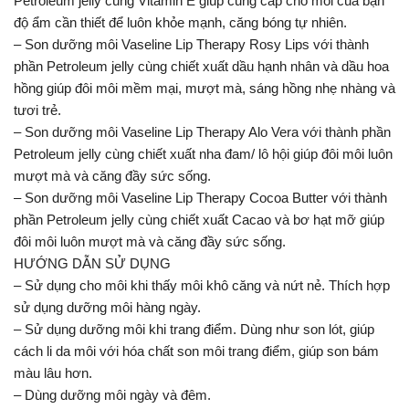
Petroleum jelly cùng Vitamin E giúp cung cấp cho môi của bạn
độ ẩm cần thiết để luôn khỏe mạnh, căng bóng tự nhiên.
– Son dưỡng môi Vaseline Lip Therapy Rosy Lips với thành
phần Petroleum jelly cùng chiết xuất dầu hạnh nhân và dầu hoa
hồng giúp đôi môi mềm mại, mượt mà, sáng hồng nhẹ nhàng và
tươi trẻ.
– Son dưỡng môi Vaseline Lip Therapy Alo Vera với thành phần
Petroleum jelly cùng chiết xuất nha đam/ lô hội giúp đôi môi luôn
mượt mà và căng đầy sức sống.
– Son dưỡng môi Vaseline Lip Therapy Cocoa Butter với thành
phần Petroleum jelly cùng chiết xuất Cacao và bơ hạt mỡ giúp
đôi môi luôn mượt mà và căng đầy sức sống.
HƯỚNG DẪN SỬ DỤNG
– Sử dụng cho môi khi thấy môi khô căng và nứt nẻ. Thích hợp
sử dụng dưỡng môi hàng ngày.
– Sử dụng dưỡng môi khi trang điểm. Dùng như son lót, giúp
cách li da môi với hóa chất son môi trang điểm, giúp son bám
màu lâu hơn.
– Dùng dưỡng môi ngày và đêm.