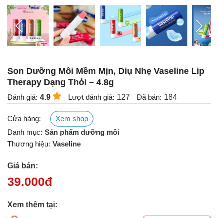
Son Dưỡng Môi Mềm Mịn, Diụ Nhẹ Vaseline Lip
Therapy Dạng Thỏi – 4.8g
Đánh giá:
4.9
Lượt đánh giá:
127
Đã bán:
184
Cửa hàng:
Xem shop
Danh mục:
Sản phẩm dưỡng môi
Thương hiệu:
Vaseline
Giá bán:
39.000
đ
Xem thêm tại: