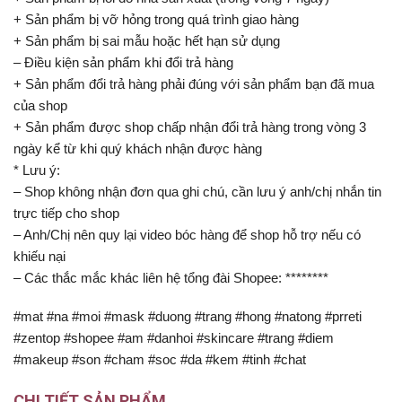
+ Sản phẩm bị vỡ hỏng trong quá trình giao hàng
+ Sản phẩm bị sai mẫu hoặc hết hạn sử dụng
– Điều kiện sản phẩm khi đổi trả hàng
+ Sản phẩm đổi trả hàng phải đúng với sản phẩm bạn đã mua
của shop
+ Sản phẩm được shop chấp nhận đổi trả hàng trong vòng 3
ngày kể từ khi quý khách nhận được hàng
* Lưu ý:
– Shop không nhận đơn qua ghi chú, cần lưu ý anh/chị nhắn tin
trực tiếp cho shop
– Anh/Chị nên quy lại video bóc hàng để shop hỗ trợ nếu có
khiếu nại
– Các thắc mắc khác liên hệ tổng đài Shopee: ********
#mat #na #moi #mask #duong #trang #hong #natong #prreti
#zentop #shopee #am #danhoi #skincare #trang #diem
#makeup #son #cham #soc #da #kem #tinh #chat
CHI TIẾT SẢN PHẨM