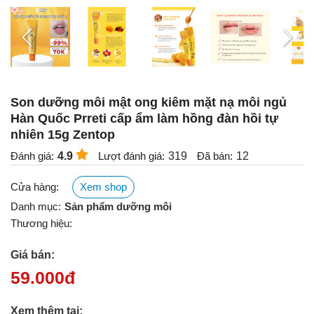
Son dưỡng môi mật ong kiêm mặt nạ môi ngủ
Hàn Quốc Prreti cấp ẩm làm hồng đàn hồi tự
nhiên 15g Zentop
Đánh giá:
4.9
Lượt đánh giá:
319
Đã bán:
12
Cửa hàng:
Xem shop
Danh mục:
Sản phẩm dưỡng môi
Thương hiệu:
Giá bán:
59.000
đ
Xem thêm tại: