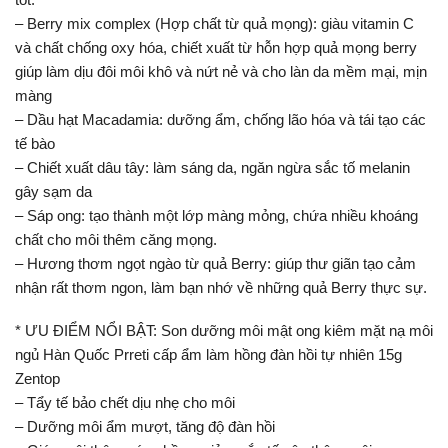
– Berry mix complex (Hợp chất từ quả mọng): giàu vitamin C
và chất chống oxy hóa, chiết xuất từ hỗn hợp quả mọng berry
giúp làm dịu đôi môi khô và nứt nẻ và cho làn da mềm mại, mịn
màng
– Dầu hạt Macadamia: dưỡng ẩm, chống lão hóa và tái tạo các
tế bào
– Chiết xuất dâu tây: làm sáng da, ngăn ngừa sắc tố melanin
gây sạm da
– Sáp ong: tạo thành một lớp màng mỏng, chứa nhiều khoáng
chất cho môi thêm căng mọng.
– Hương thơm ngọt ngào từ quả Berry: giúp thư giãn tạo cảm
nhận rất thơm ngon, làm bạn nhớ về những quả Berry thực sự.
* ƯU ĐIỂM NỔI BẬT: Son dưỡng môi mật ong kiêm mặt nạ môi
ngủ Hàn Quốc Prreti cấp ẩm làm hồng đàn hồi tự nhiên 15g
Zentop
– Tẩy tế bảo chết dịu nhẹ cho môi
– Dưỡng môi ẩm mượt, tăng độ đàn hồi