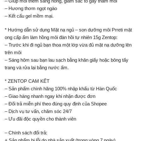
– Giúp môi thêm sáng hồng, giảm sắc tố gây thâm môi
– Hương thơm ngọt ngào
– Kết cấu gel mềm mại.
* Hướng dẫn sử dụng Mặt nạ ngủ – son dưỡng môi Prreti mật
ong cấp ẩm làm hồng môi đàn hồi tự nhiên 15g Zentop:
– Trước khi đi ngủ bạn thoa một lớp vừa đủ mặt nạ dưỡng lên
trên môi
– Sáng hôm sau bạn lau sạch bằng khăn giấy hoặc bông tẩy
trang và rửa lại bằng nước ấm.
* ZENTOP CAM KẾT
– Sản phẩm chính hãng 100% nhập khẩu từ Hàn Quốc
– Giao hàng nhanh ngay khi nhận được đơn
– Đổi trả miễn phí theo đúng quy định của Shopee
– Dịch vụ tư vấn, chăm sóc 24/7
– Ưu đãi độc quyền cho thành viên
– Chính sách đổi trả:
+ Sản phẩm bị lỗi do nhà sản xuất (trong vòng 7 ngày)