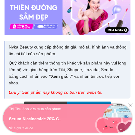
Nyka Beauty cung cấp thông tin giá, mô tả, hình ảnh và thông
tin chi tiết của sản phẩm.
Quý khách cần thêm thông tin khác về sản phẩm này vui lòng
liên hệ với gian hàng trên Tiki, Shopee, Lazada, Sendo...
bằng cách nhấn vào
"Xem giá..."
và nhắn tin trực tiếp với
shop.
Lưu ý: Sản phẩm này không có bán trên website.
Thị Thu Anh vừa mua sản phẩm
Giá 99.000
đ
ĐẾN MUA
Serum Niacinamide 20% COK’LEAR: Sáng Da, Thu Nhỏ Lỗ Chân Lông
Về 8 giờ trước đó