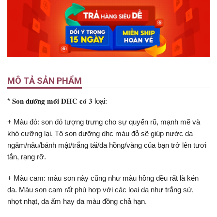
MÔ TẢ SẢN PHẨM
* 𝐒𝐨𝐧 𝐝𝐮̛𝐨̛̃𝐧𝐠 𝐦𝐨̂𝐢 𝐃𝐇𝐂 𝐜𝐨́ 𝟑 loại:
+ Màu đỏ: son đỏ tượng trưng cho sự quyến rũ, mạnh mẽ và
khó cưỡng lại. Tô son dưỡng dhc màu đỏ sẽ giúp nước da
ngăm/nâu/bánh mật/trắng tái/da hồng/vàng của bạn trở lên tươi
tắn, rạng rỡ.
+ Màu cam: màu son này cũng như màu hồng đều rất là kén
da. Màu son cam rất phù hợp với các loại da như trắng sứ,
nhợt nhạt, da ấm hay da màu đồng chả hạn.