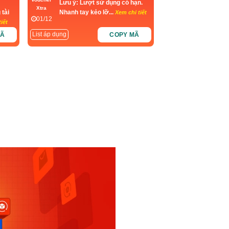
Lưu ý: Lượt sử dụng có hạn.
Xtra
 tài
Nhanh tay kẻo lỡ...
Xem chi tiết
01/12
iết
List áp dụng
MÃ
COPY MÃ