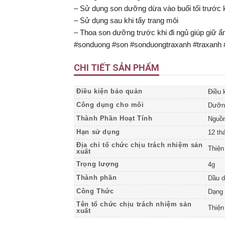
– Sử dụng son dưỡng dừa vào buổi tối trước k
– Sử dụng sau khi tẩy trang môi
– Thoa son dưỡng trước khi đi ngủ giúp giữ 
#sonduong #son #sonduongtraxanh #traxanh
CHI TIẾT SẢN PHẨM
Điều kiện bảo quản
Điều 
Công dụng cho môi
Dưỡn
Thành Phần Hoạt Tính
Nguồn
Hạn sử dụng
12 th
Địa chỉ tổ chức chịu trách nhiệm sản
Thiệ
xuất
Trọng lượng
4g
Thành phần
Dầu 
Công Thức
Dạng 
Tên tổ chức chịu trách nhiệm sản
Thiệ
xuất