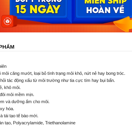
 PHẨM
hiên
 môi căng mướt, loại bỏ tình trạng môi khô, nứt nẻ hay bong tróc.
hỏi tác động xấu từ môi trường như tia cực tím hay bụi bẩn.
ẻ, khô môi.
 đôi môi mềm mịn.
mềm và dưỡng ẩm cho môi.
xy hóa.
 tái tạo tế bào mới.
 tạo, Polyacrylamide, Triethanolamine