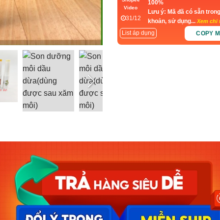
100%
Video
Lưu ý: Mã đã có sẵn trong
31/12
khoản, sử dụng...
Xem chi t
List áp dụng
COPY 