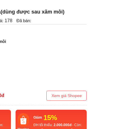
(dùng được sau xăm môi)
á:
178
Đã bán:
môi
0
đ
Xem giá Shopee
15%
Giảm
n:
ĐH tối thiểu:
2.000.000đ
- Còn:
Voucher