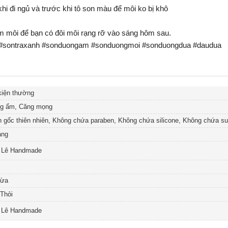
hi đi ngủ và trước khi tô son màu để môi ko bị khô
ẩm môi để bạn có đôi môi rạng rỡ vào sáng hôm sau.
 #sontraxanh #sonduongam #sonduongmoi #sonduongdua #daudua
kiện thường
g ẩm, Căng mọng
 gốc thiên nhiên, Không chứa paraben, Không chứa silicone, Không chứa su
áng
n Lê Handmade
dừa
Thỏi
n Lê Handmade