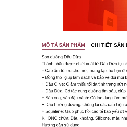
MÔ TẢ SẢN PHẨM
CHI TIẾT SẢN
Son dưỡng Dầu Dừa
Thành phần được chiết xuất từ Dầu Dừa tự n
– Cấp ẩm tối ưu cho môi, mang lại cho bạn đôi
– Đồng thời giúp làm sạch và bảo vệ đôi môi k
+ Dầu Olive: Giảm thiểu tối đa tình trạng nứt n
+ Dầu Dừa: Có tác dụng dưỡng ẩm sâu, giúp
+ Sáp ong, sáp đậu nành: Có tác dụng làm 
+ Dầu hướng dương: chống lại các dấu hiệu o
+ Squalene: Giúp phục hồi các tế bào yếu ớt và
KHÔNG chứa: Dầu khoáng, Silicone, màu nhân
Hướng dẫn sử dụng: