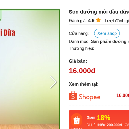
Son dưỡng môi dầu dừa
Đánh giá:
4.9
Lượt đánh gi
Cửa hàng:
Xem shop
Danh mục:
Sản phẩm dưỡng 
Thương hiệu:
Giá bán:
16.000
đ
Xem thêm tại:
16.00
18%
Giảm
ĐH tối thiểu:
200.000đ
- Cò
Shopee