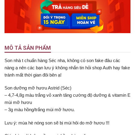
MÔ TẢ SẢN PHẨM
Son nhà t chuẩn hàng Séc nha, không có son fake đâu các
nàng ạ nên các bạn lưu ý không nhắn tin hỏi shop Auth hay fake
tránh mất thời gian đôi bên ạ!
Son dưỡng mỡ hươu Astrid (Séc)
– 4,7-4,8g màu trắng vỏ xanh tăng cường độ dưỡng & vitamin E
mùi mỡ hươu
– 3g màu hồng/trắng mùi mỡ hươu.
Lưu ý: mùa hè nóng son sẽ bị mùi hôi do mỡ hươu !!!