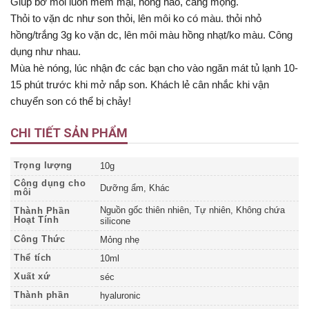
Giúp bờ môi luôn mềm mại, hồng hào, căng mọng.
Thỏi to vặn dc như son thỏi, lên môi ko có màu. thỏi nhỏ
hồng/trắng 3g ko vặn dc, lên môi màu hồng nhạt/ko màu. Công
dụng như nhau.
Mùa hè nóng, lúc nhận đc các bạn cho vào ngăn mát tủ lạnh 10-
15 phút trước khi mở nắp son. Khách lẻ cân nhắc khi vận
chuyển son có thể bị chảy!
CHI TIẾT SẢN PHẨM
Trọng lượng
10g
Công dụng cho
Dưỡng ẩm, Khác
môi
Nguồn gốc thiên nhiên, Tự nhiên, Không chứa
Thành Phần
Hoạt Tính
silicone
Công Thức
Mỏng nhẹ
Thể tích
10ml
Xuất xứ
séc
Thành phần
hyaluronic