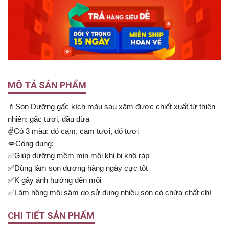
MÔ TẢ SẢN PHẨM
💄Son Dưỡng gấc kích màu sau xăm được chiết xuất từ thiên
nhiên: gấc tươi, dầu dừa
✌️Có 3 màu: đỏ cam, cam tươi, đỏ tươi
💋Công dụng:
✅Giúp dưỡng mềm mịn môi khi bị khô ráp
✅Dùng làm son dương hàng ngày cực tốt
✅K gây ảnh hưởng đến môi
✅Làm hồng môi sậm do sử dụng nhiều son có chứa chất chì
CHI TIẾT SẢN PHẨM