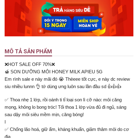
MÔ TẢ SẢN PHẨM
❌HOT SALE OFF 70%❌
🍯 SON DƯỠNG MÔI HONEY MILK APIEU 5G
Em rình sale e này mãi đó 😭 Thèeee tốt cực, e này dc review
siu nhiều lunnn 👌 tớ dùng ưng luôn sau lần đầu sd 👍👍👍
✅ Thoa nhẹ 1 lớp, rồi oánh ti tỉ loại son lì cỡ nào: môi căng
mọng, không lo bong tróc! Tối thoa 1 lớp vừa đủ đi ngủ, sáng
sau dậy môi siêu mềm mịn, căng bóng!
l
✅ Chống lão hoá, giữ ẩm, kháng khuẩn, giảm thâm môi do cơ
địa