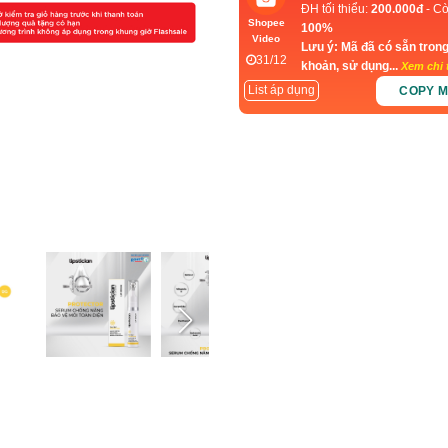
ĐH tối thiểu:
200.000đ
- Cò
Shopee
100%
Video
Lưu ý: Mã đã có sẵn trong
31/12
khoản, sử dụng...
Xem chi t
List áp dụng
COPY 