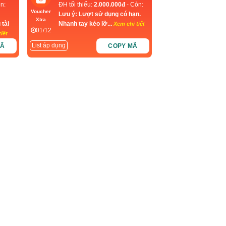
n:
ĐH tối thiểu:
2.000.000đ
- Còn:
Voucher
Lưu ý: Lượt sử dụng có hạn.
Xtra
 tài
Nhanh tay kẻo lỡ...
Xem chi tiết
01/12
iết
List áp dụng
MÃ
COPY MÃ