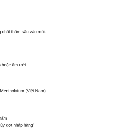
g chất thấm sâu vào môi.
ao hoặc ẩm ướt.
-Mentholatum (Việt Nam).
phẩm
tùy đợt nhập hàng”