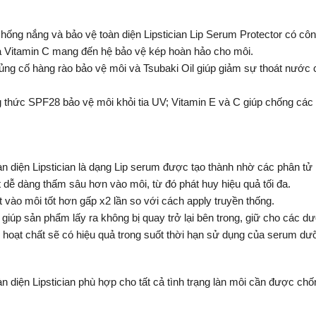
ng nắng và bảo vệ toàn diện Lipstician Lip Serum Protector có côn
à Vitamin C mang đến hệ bảo vệ kép hoàn hảo cho môi.
 hàng rào bảo vệ môi và Tsubaki Oil giúp giảm sự thoát nước của 
 SPF28 bảo vệ môi khỏi tia UV; Vitamin E và C giúp chống các t
 diện Lipstician là dạng Lip serum được tạo thành nhờ các phân tử
t dễ dàng thấm sâu hơn vào môi, từ đó phát huy hiệu quả tối đa.
 vào môi tốt hơn gấp x2 lần so với cách apply truyền thống.
 giúp sản phẩm lấy ra không bị quay trở lại bên trong, giữ cho các 
 hoạt chất sẽ có hiệu quả trong suốt thời hạn sử dụng của serum d
ện Lipstician phù hợp cho tất cả tình trạng làn môi cần được chống n