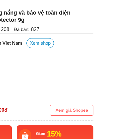
nắng và bảo vệ toàn diện
otector 9g
208
Đã bán:
827
 Viet Nam
Xem shop
00
đ
Xem giá Shopee
15%
Giảm