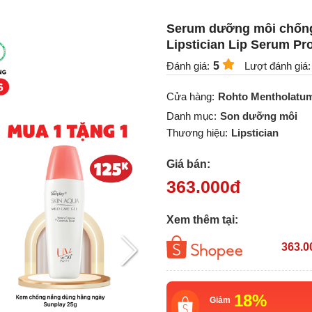
Serum dưỡng môi chống 
Lipstician Lip Serum Pr
Đánh giá:
5
Lượt đánh giá:
Cửa hàng:
Rohto Mentholatum
Danh mục:
Son dưỡng môi
Thương hiệu:
Lipstician
Giá bán:
363.000
đ
Xem thêm tại:
363.0
18%
Giảm