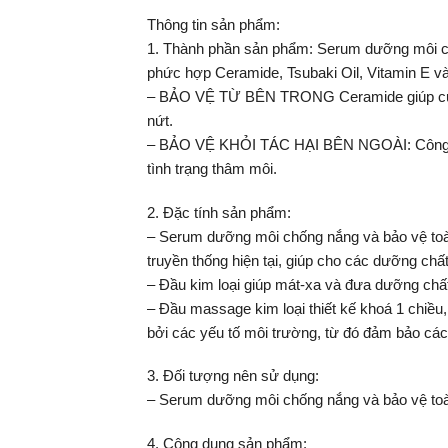
Thông tin sản phẩm:
1. Thành phần sản phẩm: Serum dưỡng môi chố
phức hợp Ceramide, Tsubaki Oil, Vitamin E v
– BẢO VỆ TỪ BÊN TRONG Ceramide giúp củng cố
nứt.
– BẢO VỆ KHỎI TÁC HẠI BÊN NGOÀI: Công thức
tình trạng thâm môi.
2. Đặc tính sản phẩm:
– Serum dưỡng môi chống nắng và bảo vệ toàn
truyền thống hiện tại, giúp cho các dưỡng chấ
– Đầu kim loại giúp mát-xa và đưa dưỡng chất
– Đầu massage kim loại thiết kế khoá 1 chiều,
bởi các yếu tố môi trường, từ đó đảm bảo các
3. Đối tượng nên sử dụng:
– Serum dưỡng môi chống nắng và bảo vệ toàn di
4. Công dụng sản phẩm: