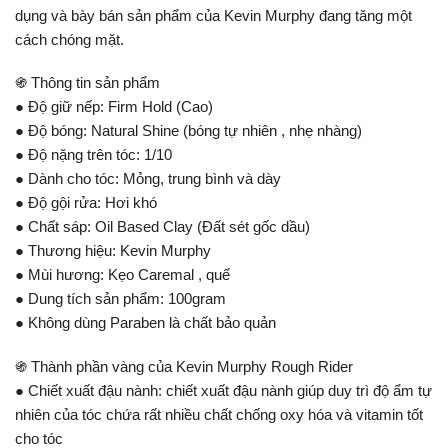
dụng và bày bán sản phẩm của Kevin Murphy đang tăng một
cách chóng mặt.
֍ Thông tin sản phẩm
● Độ giữ nếp: Firm Hold (Cao)
● Độ bóng: Natural Shine (bóng tự nhiên , nhẹ nhàng)
● Độ nặng trên tóc: 1/10
● Dành cho tóc: Mỏng, trung bình và dày
● Độ gội rửa: Hơi khó
● Chất sáp: Oil Based Clay (Đất sét gốc dầu)
● Thương hiệu: Kevin Murphy
● Mùi hương: Kẹo Caremal , quế
● Dung tích sản phẩm: 100gram
● Không dùng Paraben là chất bảo quản
֍ Thành phần vàng của Kevin Murphy Rough Rider
● Chiết xuất đậu nành: chiết xuất đậu nành giúp duy trì độ ẩm tự
nhiên của tóc chứa rất nhiều chất chống oxy hóa và vitamin tốt
cho tóc