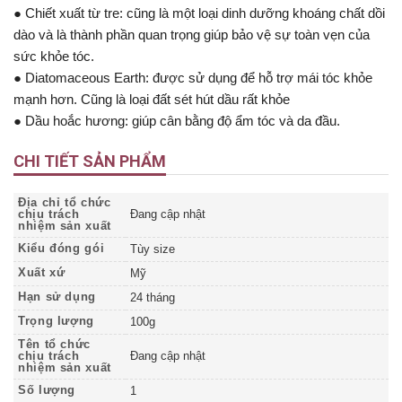
● Chiết xuất từ ​​tre: cũng là một loại dinh dưỡng khoáng chất dồi
dào và là thành phần quan trọng giúp bảo vệ sự toàn vẹn của
sức khỏe tóc.
● Diatomaceous Earth: được sử dụng để hỗ trợ mái tóc khỏe
mạnh hơn. Cũng là loại đất sét hút dầu rất khỏe
● Dầu hoắc hương: giúp cân bằng độ ẩm tóc và da đầu.
CHI TIẾT SẢN PHẨM
Địa chỉ tổ chức
chịu trách
Đang cập nhật
nhiệm sản xuất
Kiểu đóng gói
Tùy size
Xuất xứ
Mỹ
Hạn sử dụng
24 tháng
Trọng lượng
100g
Tên tổ chức
chịu trách
Đang cập nhật
nhiệm sản xuất
Số lượng
1