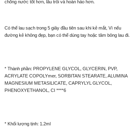
chống nước tốt hơn, lâu trôi và hoàn hảo hơn.
Có thể lau sạch trong 5 giây đầu tiên sau khi kẻ mắt, Vì nếu
đường kẻ không đẹp, bạn có thể dùng tay hoặc tăm bông lau đi.
* Thành phần: PROPYLENE GLYCOL, GLYCERIN, PVP,
ACRYLATE COPOLYmer, SORBITAN STEARATE, ALUMINA
MAGNESIUM METASILICATE, CAPRYLYL GLYCOL,
PHENOXYETHANOL, CI ****6
* Khối lượng tịnh: 1.2ml