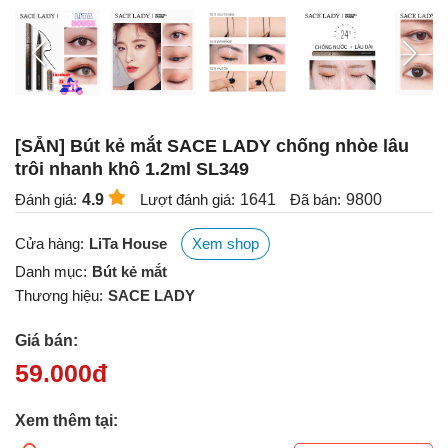
[SẴN] Bút kẻ mắt SACE LADY chống nhòe lâu
trôi nhanh khô 1.2ml SL349
Đánh giá:
4.9
Lượt đánh giá:
1641
Đã bán:
9800
Cửa hàng:
LiTa House
Xem shop
Danh mục:
Bút kẻ mắt
Thương hiệu:
SACE LADY
Giá bán:
59.000
đ
Xem thêm tại: