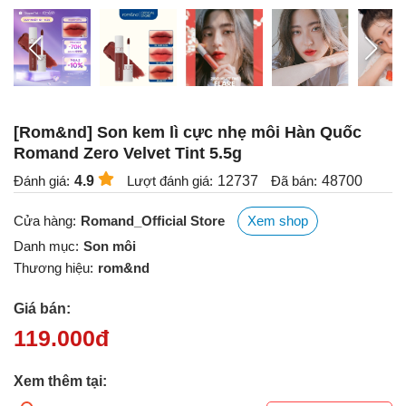
[Rom&nd] Son kem lì cực nhẹ môi Hàn Quốc
Romand Zero Velvet Tint 5.5g
Đánh giá:
4.9
Lượt đánh giá:
12737
Đã bán:
48700
Cửa hàng:
Romand_Official Store
Xem shop
Danh mục:
Son môi
Thương hiệu:
rom&nd
Giá bán:
119.000
đ
Xem thêm tại: