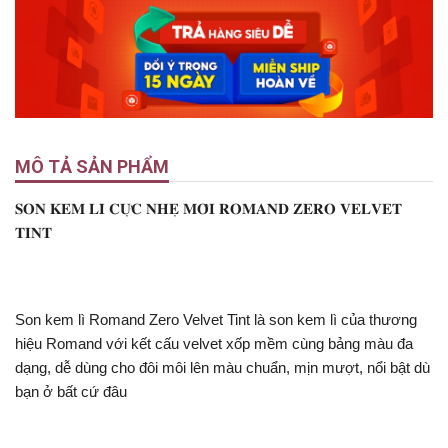
MÔ TẢ SẢN PHẨM
𝐒𝐎𝐍 𝐊𝐄𝐌 𝐋𝐈̀ 𝐂𝐔̛̣𝐂 𝐍𝐇𝐄̣ 𝐌𝐎̂𝐈 𝐑𝐎𝐌𝐀𝐍𝐃 𝐙𝐄𝐑𝐎 𝐕𝐄𝐋𝐕𝐄𝐓
𝐓𝐈𝐍𝐓
Son kem lì Romand Zero Velvet Tint là son kem lì của thương
hiệu Romand với kết cấu velvet xốp mềm cùng bảng màu đa
dạng, dễ dùng cho đôi môi lên màu chuẩn, mịn mượt, nổi bật dù
bạn ở bất cứ đâu