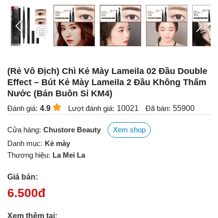
(Rẻ Vô Địch) Chì Kẻ Mày Lameila 02 Đầu Double
Effect – Bút Kẻ Mày Lameila 2 Đầu Không Thấm
Nước (Bán Buôn Sỉ KM4)
Đánh giá:
4.9
Lượt đánh giá:
10021
Đã bán:
55900
Cửa hàng:
Chustore Beauty
Xem shop
Danh mục:
Kẻ mày
Thương hiệu:
La Mei La
Giá bán:
6.500
đ
Xem thêm tại: