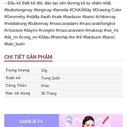
– Đầu kẻ thiết kế độc đáo tạo nên đương kẻ tự nhiên nhất.
#butkelongmay #longmay #lameila #ChìKẻMày #Drawing Color
#Geometry #nộiđịa #auth #sale #banbuon #bansi #chikemay
#noidiatrung #butkemay #mascaradaimi #mascarakhongtroi
#chustore #daymi #congmi #mascaranoimi #makeup #noi_mi
#dà_mi #cong_mi #2dau #freeship #re #rẻ #banbuon #bansi
#bán_buôn
CHI TIẾT SẢN PHẨM
Trọng lượng
10g
Xuất xứ
Trung Quốc
Công Thức
Khác
Hạn sử dụng
36 Tháng