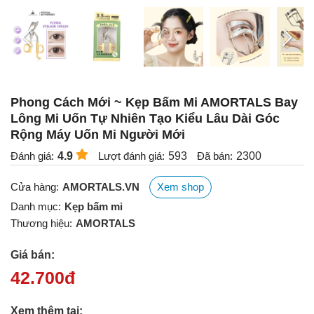
Phong Cách Mới ~ Kẹp Bấm Mi AMORTALS Bay
Lông Mi Uốn Tự Nhiên Tạo Kiểu Lâu Dài Góc
Rộng Máy Uốn Mi Người Mới
Đánh giá:
4.9
Lượt đánh giá:
593
Đã bán:
2300
Cửa hàng:
AMORTALS.VN
Xem shop
Danh mục:
Kẹp bấm mi
Thương hiệu:
AMORTALS
Giá bán:
42.700
đ
Xem thêm tại: