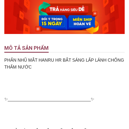
MÔ TẢ SẢN PHẨM
PHẤN NHŨ MẮT HANRU HR BẮT SÁNG LẤP LÁNH CHỐNG
THẤM NƯỚC
✨____________________________________✨