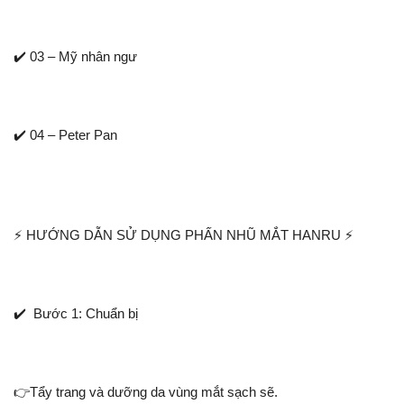
✔️ 03 – Mỹ nhân ngư
✔️ 04 – Peter Pan
⚡️ HƯỚNG DẪN SỬ DỤNG PHẤN NHŨ MẮT HANRU ⚡️
✔️ Bước 1: Chuẩn bị
👉Tẩy trang và dưỡng da vùng mắt sạch sẽ.