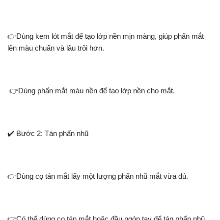
👉Dùng kem lót mắt để tạo lớp nền mịn màng, giúp phấn mắt
lên màu chuẩn và lâu trôi hơn.
👉Dùng phấn mắt màu nền để tạo lớp nền cho mắt.
✔️ Bước 2: Tán phấn nhũ
👉Dùng cọ tán mắt lấy một lượng phấn nhũ mắt vừa đủ.
👉Có thể dùng cọ tán mắt hoặc đầu ngón tay để tán phấn nhũ