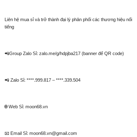
Liên hệ mua sỉ và trở thành đại lý phân phối các thương hiệu nổi
tiếng
📲Group Zalo Sỉ: zalo.me/g/hdpjba217 (banner để QR code)
📲 Zalo Sỉ: ****.999.817 – ****.339.504
🌐 Web Sỉ: moon68.vn
📧 Email Sỉ: moon68.vn@gmail.com