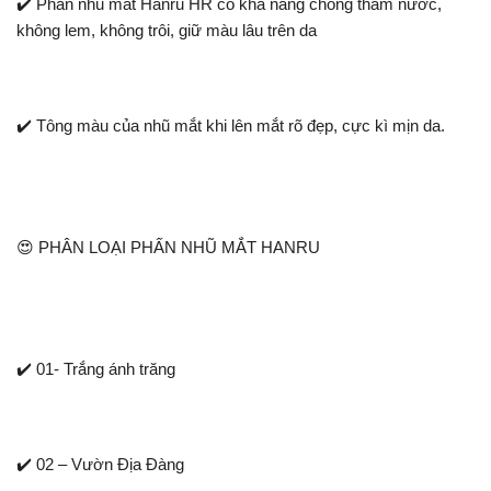
✔️ Phấn nhũ mắt Hanru HR có khả năng chống thấm nước,
không lem, không trôi, giữ màu lâu trên da
✔️ Tông màu của nhũ mắt khi lên mắt rõ đẹp, cực kì mịn da.
😍 PHÂN LOẠI PHẤN NHŨ MẮT HANRU
✔️ 01- Trắng ánh trăng
✔️ 02 – Vườn Địa Đàng