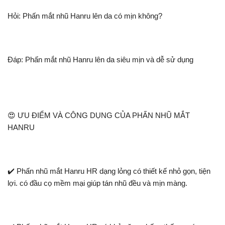
Hỏi: Phấn mắt nhũ Hanru lên da có mịn không?
Đáp: Phấn mắt nhũ Hanru lên da siêu mịn và dễ sử dụng
😍 ƯU ĐIỂM VÀ CÔNG DỤNG CỦA PHẤN NHŨ MẮT
HANRU
✔️ Phấn nhũ mắt Hanru HR dạng lỏng có thiết kế nhỏ gọn, tiện
lợi. có đầu cọ mềm mại giúp tán nhũ đều và mịn màng.