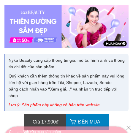
Nyka Beauty cung cấp thông tin giá, mô tả, hình ảnh và thông
tin chi tiết của sản phẩm.
Quý khách cần thêm thông tin khác về sản phẩm này vui lòng
liên hệ với gian hàng trên Tiki, Shopee, Lazada, Sendo...
bằng cách nhấn vào
"Xem giá..."
và nhắn tin trực tiếp với
shop.
Lưu ý: Sản phẩm này không có bán trên website.
Chị Lan Anh vừa mua sản phẩm
Giá 17.900
đ
ĐẾN MUA
Serum Niacinamide 20% COK’LEAR: Sáng Da, Thu Nhỏ Lỗ Chân Lông