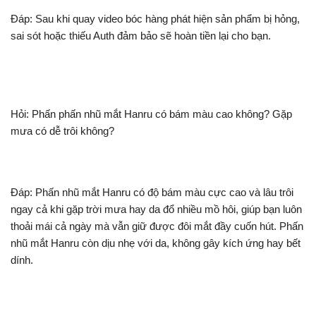
Đáp: Sau khi quay video bóc hàng phát hiện sản phẩm bị hỏng,
sai sót hoặc thiếu Auth đảm bảo sẽ hoàn tiền lại cho bạn.
Hỏi: Phấn phấn nhũ mắt Hanru có bám màu cao không? Gặp
mưa có dễ trôi không?
Đáp: Phấn nhũ mắt Hanru có độ bám màu cực cao và lâu trôi
ngay cả khi gặp trời mưa hay da đổ nhiều mồ hôi, giúp bạn luôn
thoải mái cả ngày mà vẫn giữ được đôi mắt đầy cuốn hút. Phấn
nhũ mắt Hanru còn dịu nhẹ với da, không gây kích ứng hay bết
dính.