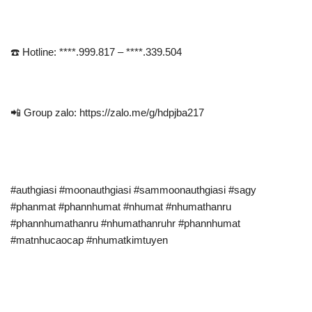
☎️ Hotline: ****.999.817 – ****.339.504
📲 Group zalo: https://zalo.me/g/hdpjba217
#authgiasi #moonauthgiasi #sammoonauthgiasi #sagy
#phanmat #phannhumat #nhumat #nhumathanru
#phannhumathanru #nhumathanruhr #phannhumat
#matnhucaocap #nhumatkimtuyen