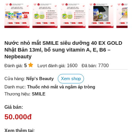
Nước nhỏ mắt SMILE siêu dưỡng 40 EX GOLD
Nhật Bản 13ml, bổ sung vitamin A, E, B6 –
Nepbeauty
Đánh giá:
5
Lượt đánh giá:
1600
Đã bán:
7700
Cửa hàng:
Nếp's Beauty
Xem shop
Danh mục:
Thuốc nhỏ mắt và ngâm áp tròng
Thương hiệu:
SMILE
Giá bán:
50.000
đ
Xem thêm tại: