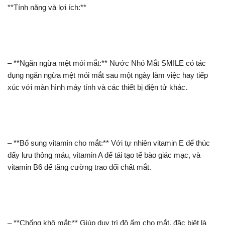
**Tính năng và lợi ích:**
– **Ngăn ngừa mệt mỏi mắt:** Nước Nhỏ Mắt SMILE có tác
dụng ngăn ngừa mệt mỏi mắt sau một ngày làm việc hay tiếp
xúc với màn hình máy tính và các thiết bị điện tử khác.
– **Bổ sung vitamin cho mắt:** Với tự nhiên vitamin E để thúc
đẩy lưu thông máu, vitamin A để tái tạo tế bào giác mạc, và
vitamin B6 để tăng cường trao đổi chất mắt.
– **Chống khô mắt:** Giúp duy trì độ ẩm cho mắt, đặc biệt là