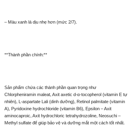
– Màu xanh lá dịu nhẹ hơn (mức 2/7).
**Thành phần chính:**
Sản phẩm chứa các thành phần quan trọng như
Chlorpheniramin maleat, Axit axetic d-α-tocopherol (vitamin E tự
nhiên), L-aspartate Lali (dinh dưỡng), Retinol palmitate (vitamin
A), Pyridoxine hydrochloride (vitamin B6), Epsilon – Axit
aminocaproic, Axit hydrochloric tetrahydrozoline, Neosuchi –
Methyl sulfate để giúp bảo vệ và dưỡng mắt một cách tốt nhất.