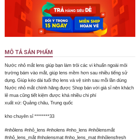
MÔ TẢ SẢN PHẨM
Nước nhỏ mắt lens giúp bạn làm trôi các vi khuẩn ngoài môi
trường bám vào mắt, giúp lens mềm hơn sau nhiều tiếng sử
dụng. Giúp kéo dài tuổi thọ lens và vệ sinh sau mỗi lần dùng
Nước nhỏ mắt chính hãng được Shop bán với giá sỉ nên khách
lẻ mua cũng tiết kiệm được khá nhiều chi phí
xuất xứ: Quảng châu, Trung quốc
kho chuyên sỉ ********33
#nhỏlens #nhỏ_lens #nholens #nho_lens #nhỏlensmắt
#nhỏ_lens_mắt #nholensmat #nho_lens_mat #nhỏlensfresh