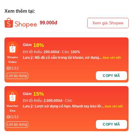
Xem thêm tại:
99.000
đ
Xem giá Shopee
18%
Giảm
ĐH tối thiểu:
200.000đ
- Còn:
100%
Lưu ý: Mã đã có sẵn trong tài khoản, sử dụng...
Shopee
Xem chi tiết
Video
31/12
List áp dụng
COPY MÃ
15%
Giảm
ĐH tối thiểu:
2.000.000đ
- Còn:
Lưu ý: Lượt sử dụng có hạn. Nhanh tay kẻo lỡ...
Voucher
Xem chi tiết
Xtra
01/12
List áp dụng
COPY MÃ