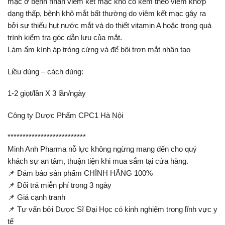
mạc ở bệnh nhân viêm kết mạc khô có kèm theo viêm khớp
dạng thấp, bệnh khô mắt bất thường do viêm kết mạc gây ra
bởi sự thiếu hụt nước mắt và do thiết vitamin A hoặc trong quá
trình kiểm tra góc dẫn lưu của mắt.
Làm ẩm kính áp tròng cứng và để bôi trơn mắt nhân tạo
Liều dùng – cách dùng:
1-2 giọt/lần X 3 lần/ngày
Công ty Dược Phẩm CPC1 Hà Nội
**************************
Minh Anh Pharma nỗ lực không ngừng mang đến cho quý
khách sự an tâm, thuận tiện khi mua sắm tại cửa hàng.
📌 Đảm bảo sản phẩm CHÍNH HÃNG 100%
📌 Đổi trả miễn phí trong 3 ngày
📌 Giá cạnh tranh
📌 Tư vấn bởi Dược Sĩ Đại Học có kinh nghiệm trong lĩnh vực y
tế