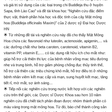
và giá trị sử dụng của các loại trong chi Buddleja thu ở huyện
Sapa, tỉnh Lào Cao” và đề tài khoa học “Nghiên cứu đặc điểm
thực vật, thành phần hóa học và độc tính của cây Mật mông
hoa (Buddleja officinalis Maxim)” của 2 dược sỹ Đại học Dược
HN
🌟 Từ những đề tài và nghiên cứu này đã cho thấy Mật Mông
Hoa chứa các flavonoid như luteolin, actenoside, apigenin,… và
các dưỡng chất như beta caroten, carotenoid, vitamin B2,
vitamin PP, vitamin E,…. có tác dụng rất hữu ích cho mắt như:
giúp hỗ trợ cải thiện thị lực của bệnh nhân võng mac tiêu đường
nhẹ và trung bình, hỗ trợ giảm phòng chống đục thủy tinh thể,
hỗ trợ cải thiện các triệu chứng khô mắt, hỗ trợ điều trị ở những
bệnh nhân viêm kết mạc cấp và mạn, sung huyết kết mạc, tăng
tiết rỉ, mờ mắt, sợ ánh sáng…
🌟 Tiếp nối các nghiên cứu trong nước kết hợp với các nghiên
cứu trên thế giới, các Dược sĩ Dược Khoa sau hơn 10 năm
nghiên cứu đã chiết tách phân đoạn được nhóm thành phần có
màu vàng trong mật mông hoa. Từ đó, bào chế thành công sản