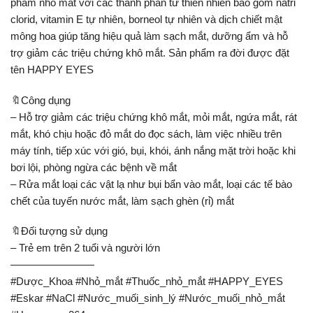
phẩm nhỏ mắt với các thành phần từ thiên nhiên bao gồm natri
clorid, vitamin E tự nhiên, borneol tự nhiên và dịch chiết mật
mông hoa giúp tăng hiệu quả làm sạch mắt, dưỡng ẩm và hỗ
trợ giảm các triệu chứng khô mắt. Sản phẩm ra đời được đặt
tên HAPPY EYES
🔖Công dụng
– Hỗ trợ giảm các triệu chứng khô mắt, mỏi mắt, ngứa mắt, rát
mắt, khó chịu hoặc đỏ mắt do đọc sách, làm việc nhiều trên
máy tính, tiếp xúc với gió, bụi, khói, ánh nắng mặt trời hoặc khi
bơi lội, phòng ngừa các bệnh về mắt
– Rửa mắt loại các vật lạ như bụi bẩn vào mắt, loại các tế bào
chết của tuyến nước mắt, làm sạch ghèn (rỉ) mắt
🔖Đối tượng sử dụng
– Trẻ em trên 2 tuổi và người lớn
————————
#Dược_Khoa #Nhỏ_mắt #Thuốc_nhỏ_mắt #HAPPY_EYES
#Eskar #NaCl #Nước_muối_sinh_lý #Nước_muối_nhỏ_mắt