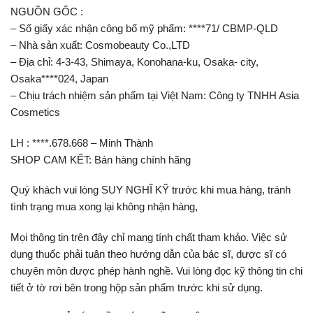
NGUỒN GỐC :
– Số giấy xác nhận công bố mỹ phẩm: ****71/ CBMP-QLD
– Nhà sản xuất: Cosmobeauty Co.,LTD
– Địa chỉ: 4-3-43, Shimaya, Konohana-ku, Osaka- city,
Osaka****024, Japan
– Chịu trách nhiệm sản phẩm tại Việt Nam: Công ty TNHH Asia
Cosmetics
LH : ****.678.668 – Minh Thành
SHOP CAM KẾT: Bán hàng chính hãng
Quý khách vui lòng SUY NGHĨ KỸ trước khi mua hàng, tránh
tình trạng mua xong lại không nhận hàng,
Mọi thông tin trên đây chỉ mang tính chất tham khảo. Việc sử
dụng thuốc phải tuân theo hướng dẫn của bác sĩ, dược sĩ có
chuyên môn được phép hành nghề. Vui lòng đọc kỹ thông tin chi
tiết ở tờ rơi bên trong hộp sản phẩm trước khi sử dụng.