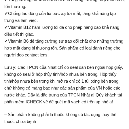
tổn thương.
✔Chống tác động của tia bức xạ tới mắt, tăng khả năng tập
trung và làm việc.
✔Vitamin B12 hàm lượng tối đa cho phép nâng cao khả năng
điều tiết thị giác.
✔Vitamin B6 để tăng cường sự trao đổi chất cho những trường
hợp mắt đang bị thương tổn. Sản phẩm có loại dành riêng cho
người đeo contact lens.
Lưu ý: Các TPCN của Nhật chỉ có seal dán bên ngoài hộp giấy,
không có seal ở hộp thủy tinh/hộp nhựa bên trong. Hộp thủy
tinh/hộp nhựa bên trong khi mở ra chỉ có 1 túi bóng bên trong
chứ không có màng bạc như các sản phẩm của VN hoặc các
nước khác. Đấy là đặc trưng của TPCN Nhật ạ! Qúy khách tải
phần mềm ICHECK về để quét mã vạch có trên sp nhé ạ!
– Sản phẩm không phải là thuốc không có tác dụng thay thế
thuốc chữa bệnh