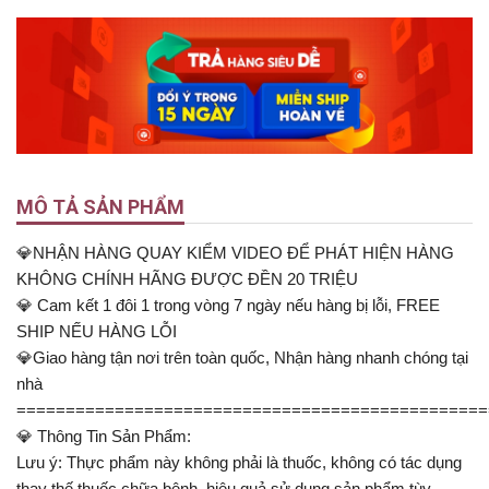
MÔ TẢ SẢN PHẨM
💎NHẬN HÀNG QUAY KIỂM VIDEO ĐỂ PHÁT HIỆN HÀNG
KHÔNG CHÍNH HÃNG ĐƯỢC ĐỀN 20 TRIỆU
💎 Cam kết 1 đôi 1 trong vòng 7 ngày nếu hàng bị lỗi, FREE
SHIP NẾU HÀNG LỖI
💎Giao hàng tận nơi trên toàn quốc, Nhận hàng nhanh chóng tại
nhà
================================================
💎 Thông Tin Sản Phẩm:
Lưu ý: Thực phẩm này không phải là thuốc, không có tác dụng
thay thế thuốc chữa bệnh, hiệu quả sử dụng sản phẩm tùy