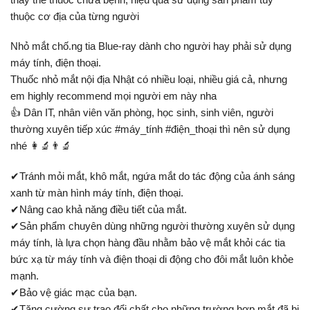
thuộc cơ địa của từng người
Nhỏ mắt chố.ng tia Blue-ray dành cho người hay phải sử dụng
máy tính, điện thoại.
Thuốc nhỏ mắt nội địa Nhật có nhiều loại, nhiều giá cả, nhưng
em highly recommend mọi người em này nha
👍 Dân IT, nhân viên văn phòng, học sinh, sinh viên, người
thường xuyên tiếp xúc #máy_tính #điện_thoại thì nên sử dụng
nhé 👩‍🔬👨‍🔬
✔Tránh mỏi mắt, khô mắt, ngứa mắt do tác động của ánh sáng
xanh từ màn hình máy tính, điện thoại.
✔Nâng cao khả năng điều tiết của mắt.
✔Sản phẩm chuyên dùng những người thường xuyên sử dụng
máy tính, là lựa chọn hàng đầu nhằm bảo vệ mắt khỏi các tia
bức xạ từ máy tính và điện thoại di động cho đôi mắt luôn khỏe
mạnh.
✔Bảo vệ giác mạc của bạn.
✔Tăng cường sự trao đổi chất cho những trường hợp mắt đã bị