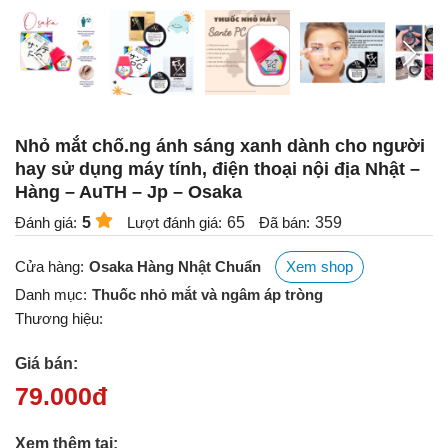
Nhỏ mắt chố.ng ánh sáng xanh dành cho người
hay sử dụng máy tính, điện thoại nội địa Nhật –
Hàng – AuTH – Jp – Osaka
Đánh giá:
5
Lượt đánh giá:
65
Đã bán:
359
Cửa hàng:
Osaka Hàng Nhật Chuẩn
Xem shop
Danh mục:
Thuốc nhỏ mắt và ngâm áp tròng
Thương hiệu:
Giá bán:
79.000
đ
Xem thêm tại: